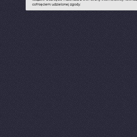
cofnięciem udzielonej zgody.