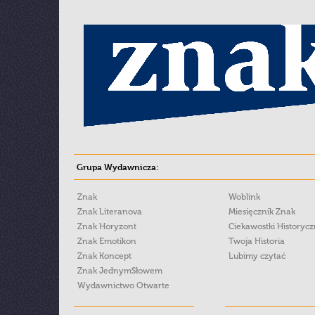
Grupa Wydawnicza:
Znak
Woblink
Znak Literanova
Miesięcznik Znak
Znak Horyzont
Ciekawostki Historyc
Znak Emotikon
Twoja Historia
Znak Koncept
Lubimy czytać
Znak JednymSłowem
Wydawnictwo Otwarte