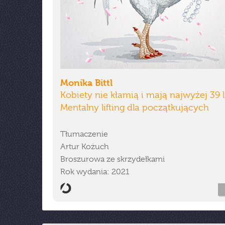
Monika Bittl
Kobiety nie kłamią i mają najwyżej 39 l
Mentalny lifting dla początkujących
Tłumaczenie
Artur Kożuch
Broszurowa ze skrzydełkami
Rok wydania: 2021