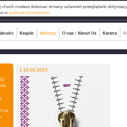
ej chwili możesz dokonać zmiany ustawień przeglądarki dotycząc
esz w
polityce prywatności
.
alności
Książki
Autorzy
O nas
/
About Us
Kariera
K
16.02.2015
22-
dii
ny
ł na
w