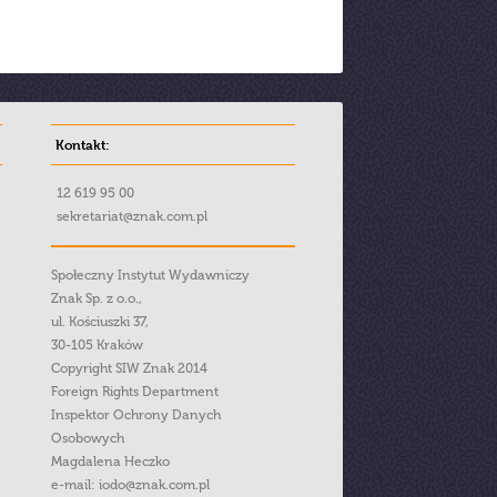
Kontakt:
12 619 95 00
sekretariat@znak.com.pl
Społeczny Instytut Wydawniczy
Znak Sp. z o.o.,
ul. Kościuszki 37,
30-105 Kraków
Copyright SIW Znak 2014
Foreign Rights Department
Inspektor Ochrony Danych
Osobowych
Magdalena Heczko
e-mail:
iodo@znak.com.pl