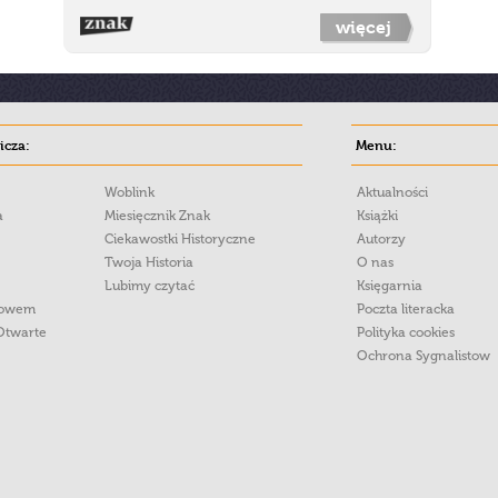
więcej
cza:
Menu:
Woblink
Aktualności
a
Miesięcznik Znak
Książki
Ciekawostki Historyczne
Autorzy
Twoja Historia
O nas
Lubimy czytać
Księgarnia
łowem
Poczta literacka
Otwarte
Polityka cookies
Ochrona Sygnalistow