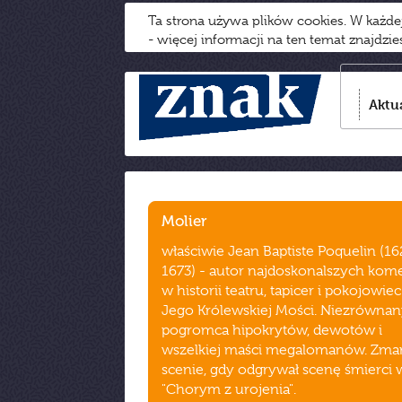
Ta strona używa plików cookies. W każd
- więcej informacji na ten temat znajdzi
Aktu
Molier
właściwie Jean Baptiste Poquelin (16
1673) - autor najdoskonalszych kome
w historii teatru, tapicer i pokojowiec
Jego Królewskiej Mości. Niezrówna
pogromca hipokrytów, dewotów i
wszelkiej maści megalomanów. Zmar
scenie, gdy odgrywał scenę śmierci 
"Chorym z urojenia".