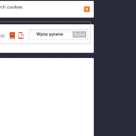
ych cookies
Szukaj
up: