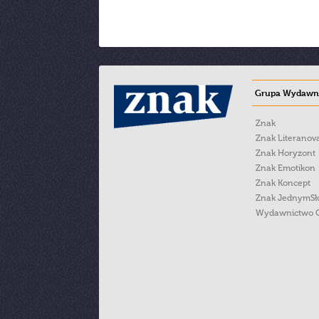
Grupa Wydawni
Znak
Znak Literanov
Znak Horyzont
Znak Emotikon
Znak Koncept
Znak JednymS
Wydawnictwo 