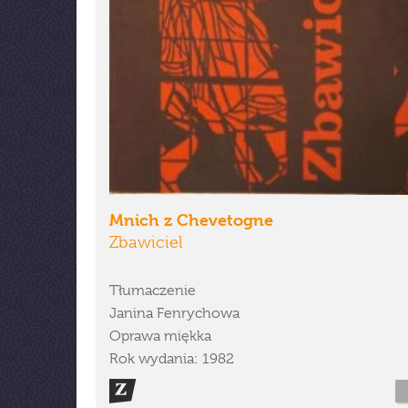
Mnich z Chevetogne
Zbawiciel
Tłumaczenie
Janina Fenrychowa
Oprawa miękka
Rok wydania: 1982