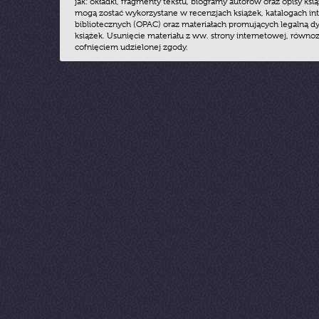
jak: okładki, fragmenty tekstu, biogramy autorów oraz opisy ksią
mogą zostać wykorzystane w recenzjach książek, katalogach i
bibliotecznych (OPAC) oraz materiałach promujących legalną dy
książek. Usunięcie materiału z ww. strony internetowej, równoz
cofnięciem udzielonej zgody.