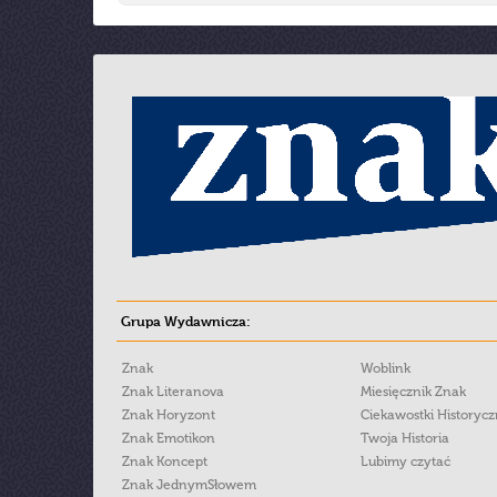
Grupa Wydawnicza:
Znak
Woblink
Znak Literanova
Miesięcznik Znak
Znak Horyzont
Ciekawostki Historyc
Znak Emotikon
Twoja Historia
Znak Koncept
Lubimy czytać
Znak JednymSłowem