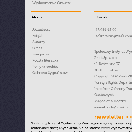
Wydawnictwo Otwarte
Menu:
Kontakt:
Aktualności
12 619 95 00
Książki
sekretariat@znak.com
Autorzy
O nas
Społeczny Instytut W
Księgarnia
Znak Sp. z o.o.,
Poczta literacka
ul. Kościuszki 37,
Polityka cookies
30-105 Kraków
Ochrona Sygnalistow
Copyright SIW Znak 2
Foreign Rights Depart
Inspektor Ochrony Da
Osobowych
Magdalena Heczko
e-mail:
iodo@znak.com
newsletter >
Społeczny Instytut Wydawniczy Znak wyraża zgodę na wykorzy
materiałów dostępnych aktualnie na stronie www.wydawnictwoz