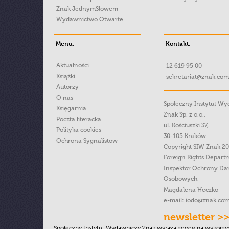
Znak JednymSłowem
Wydawnictwo Otwarte
Menu:
Kontakt:
Aktualności
12 619 95 00
Książki
sekretariat@znak.com
Autorzy
O nas
Społeczny Instytut W
Księgarnia
Znak Sp. z o.o.,
Poczta literacka
ul. Kościuszki 37,
Polityka cookies
30-105 Kraków
Ochrona Sygnalistow
Copyright SIW Znak 2
Foreign Rights Depart
Inspektor Ochrony Da
Osobowych
Magdalena Heczko
e-mail:
iodo@znak.com
newsletter >
Społeczny Instytut Wydawniczy Znak wyraża zgodę na wykorzy