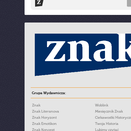
Grupa Wydawnicza:
Znak
Woblink
Znak Literanova
Miesięcznik Znak
Znak Horyzont
Ciekawostki Historyc
Znak Emotikon
Twoja Historia
Znak Koncept
Lubimy czytać