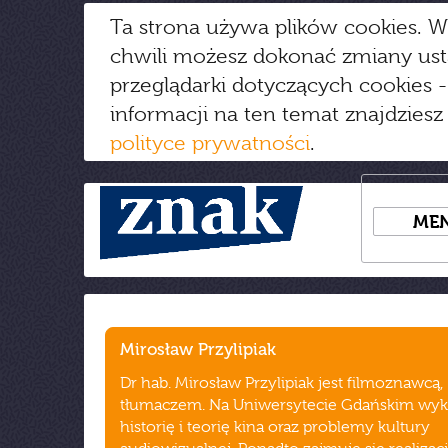
Ta strona używa plików cookies. W
chwili możesz dokonać zmiany us
przeglądarki dotyczących cookies
-
informacji na ten temat znajdziesz
polityce prywatności
.
ME
Mirosław Przylipiak
Dr hab. Mirosław Przylipiak jest filmoznawcą,
tłumaczem. Na Uniwersytecie Gdańskim wyk
historię i teorię kina oraz problemy kultury