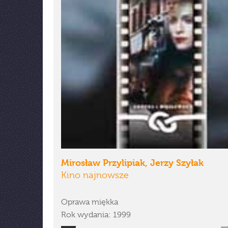
Mirosław Przylipiak, Jerzy Szyłak
Kino najnowsze
Oprawa miękka
Rok wydania: 1999