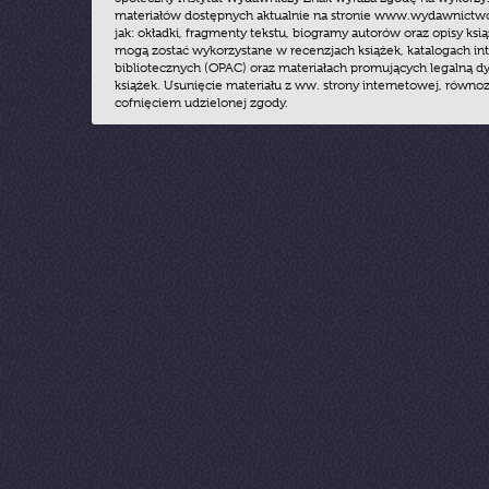
materiałów dostępnych aktualnie na stronie www.wydawnictwoz
jak: okładki, fragmenty tekstu, biogramy autorów oraz opisy ksią
mogą zostać wykorzystane w recenzjach książek, katalogach i
bibliotecznych (OPAC) oraz materiałach promujących legalną dy
książek. Usunięcie materiału z ww. strony internetowej, równoz
cofnięciem udzielonej zgody.