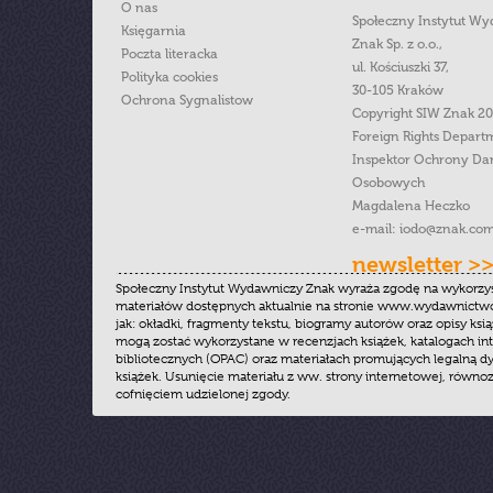
O nas
Społeczny Instytut W
Księgarnia
Znak Sp. z o.o.,
Poczta literacka
ul. Kościuszki 37,
Polityka cookies
30-105 Kraków
Ochrona Sygnalistow
Copyright SIW Znak 2
Foreign Rights Depart
Inspektor Ochrony Da
Osobowych
Magdalena Heczko
e-mail:
iodo@znak.com
newsletter >
Społeczny Instytut Wydawniczy Znak wyraża zgodę na wykorzy
materiałów dostępnych aktualnie na stronie www.wydawnictwoz
jak: okładki, fragmenty tekstu, biogramy autorów oraz opisy ksią
mogą zostać wykorzystane w recenzjach książek, katalogach i
bibliotecznych (OPAC) oraz materiałach promujących legalną dy
książek. Usunięcie materiału z ww. strony internetowej, równoz
cofnięciem udzielonej zgody.