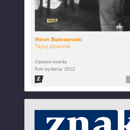
Miron Białoszewski
Tajny dziennik
Oprawa twarda
Rok wydania: 2012