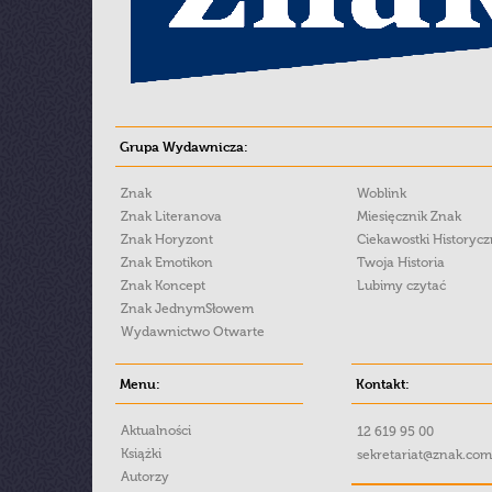
Grupa Wydawnicza:
Znak
Woblink
Znak Literanova
Miesięcznik Znak
Znak Horyzont
Ciekawostki Historyc
Znak Emotikon
Twoja Historia
Znak Koncept
Lubimy czytać
Znak JednymSłowem
Wydawnictwo Otwarte
Menu:
Kontakt:
Aktualności
12 619 95 00
Książki
sekretariat@znak.com
Autorzy