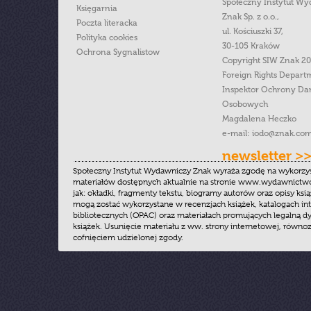
Społeczny Instytut W
Księgarnia
Znak Sp. z o.o.,
Poczta literacka
ul. Kościuszki 37,
Polityka cookies
30-105 Kraków
Ochrona Sygnalistow
Copyright SIW Znak 2
Foreign Rights Depart
Inspektor Ochrony Da
Osobowych
Magdalena Heczko
e-mail:
iodo@znak.com
newsletter >
Społeczny Instytut Wydawniczy Znak wyraża zgodę na wykorzy
materiałów dostępnych aktualnie na stronie www.wydawnictwoz
jak: okładki, fragmenty tekstu, biogramy autorów oraz opisy ksią
mogą zostać wykorzystane w recenzjach książek, katalogach i
bibliotecznych (OPAC) oraz materiałach promujących legalną dy
książek. Usunięcie materiału z ww. strony internetowej, równoz
cofnięciem udzielonej zgody.