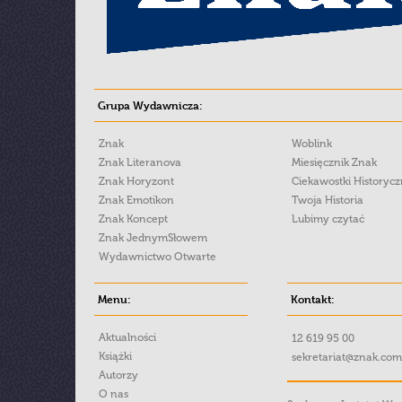
Grupa Wydawnicza:
Znak
Woblink
Znak Literanova
Miesięcznik Znak
Znak Horyzont
Ciekawostki Historyc
Znak Emotikon
Twoja Historia
Znak Koncept
Lubimy czytać
Znak JednymSłowem
Wydawnictwo Otwarte
Menu:
Kontakt:
Aktualności
12 619 95 00
Książki
sekretariat@znak.com
Autorzy
O nas