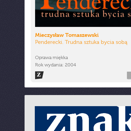
Mieczysław Tomaszewski
Penderecki. Trudna sztuka bycia sobą
Oprawa miękka
Rok wydania: 2004