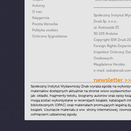
Autorzy
O nas
Społeczny Instytut W
Księgarnia
Znak Sp. z o.o.,
Poczta literacka
ul. Kościuszki 37,
Polityka cookies
30-105 Kraków
Ochrona Sygnalistow
Copyright SIW Znak 2
Foreign Rights Depart
Inspektor Ochrony Da
Osobowych
Magdalena Heczko
e-mail:
iodo@znak.com
newsletter >
Społeczny Instytut Wydawniczy Znak wyraża zgodę na wykorzy
materiałów dostępnych aktualnie na stronie www.wydawnictwoz
jak: okładki, fragmenty tekstu, biogramy autorów oraz opisy ksią
mogą zostać wykorzystane w recenzjach książek, katalogach i
bibliotecznych (OPAC) oraz materiałach promujących legalną dy
książek. Usunięcie materiału z ww. strony internetowej, równoz
cofnięciem udzielonej zgody.