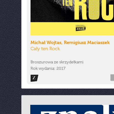
Michał Wojtas, Remigiusz Maciaszek
Cały ten Rock
Broszurowa ze skrzydełkami
Rok wydania: 2017