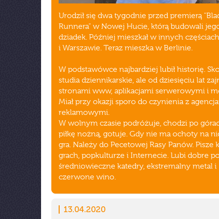
Urodził się dwa tygodnie przed premierą "Bla
Runnera" w Nowej Hucie, którą budowali jego
dziadek. Później mieszkał w innych częściac
i Warszawie. Teraz mieszka w Berlinie.
W podstawówce najbardziej lubił historię. Sk
studia dziennikarskie, ale od dziesięciu lat za
stronami www, aplikacjami serwerowymi i m
Miał przy okazji sporo do czynienia z agencj
reklamowymi.
W wolnym czasie podróżuje, chodzi po górac
piłkę nożną, gotuje. Gdy nie ma ochoty na ni
gra. Należy do Pecetowej Rasy Panów. Pisze k
grach, popkulturze i Internecie. Lubi dobre p
średniowieczne katedry, ekstremalny metal i
czerwone wino.
13.04.2020