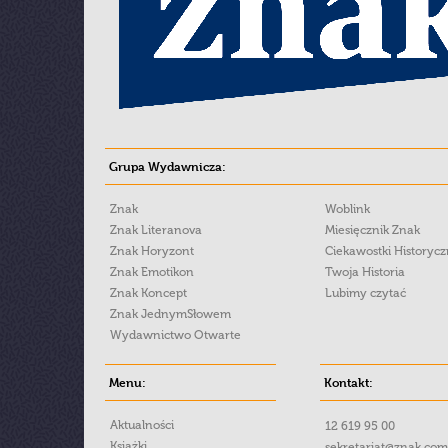
Grupa Wydawnicza:
Znak
Woblink
Znak Literanova
Miesięcznik Znak
Znak Horyzont
Ciekawostki Historyc
Znak Emotikon
Twoja Historia
Znak Koncept
Lubimy czytać
Znak JednymSłowem
Wydawnictwo Otwarte
Menu:
Kontakt:
Aktualności
12 619 95 00
Książki
sekretariat@znak.com