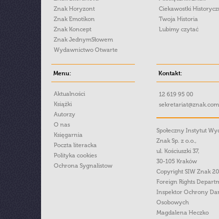
Znak Horyzont
Ciekawostki Historyc
Znak Emotikon
Twoja Historia
Znak Koncept
Lubimy czytać
Znak JednymSłowem
Wydawnictwo Otwarte
Menu:
Kontakt:
Aktualności
12 619 95 00
Książki
sekretariat@znak.com
Autorzy
O nas
Społeczny Instytut W
Księgarnia
Znak Sp. z o.o.,
Poczta literacka
ul. Kościuszki 37,
Polityka cookies
30-105 Kraków
Ochrona Sygnalistow
Copyright SIW Znak 2
Foreign Rights Depart
Inspektor Ochrony Da
Osobowych
Magdalena Heczko