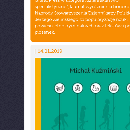
Grand Press w kategorii „dziennikarstwo
specjalistyczne", laureat wyróżnienia hono
Nagrody Stowarzyszenia Dziennikarzy Polski
Jerzego Zielińskiego za popularyzację nauki.
powieści etnokryminalnych oraz tekstów i p
piosenek.
14.01.2019