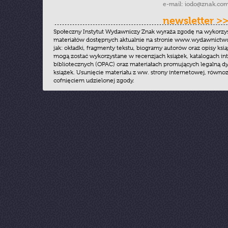
e-mail:
iodo@znak.com
newsletter >
Społeczny Instytut Wydawniczy Znak wyraża zgodę na wykorzy
materiałów dostępnych aktualnie na stronie www.wydawnictwoz
jak: okładki, fragmenty tekstu, biogramy autorów oraz opisy ksią
mogą zostać wykorzystane w recenzjach książek, katalogach i
bibliotecznych (OPAC) oraz materiałach promujących legalną dy
książek. Usunięcie materiału z ww. strony internetowej, równoz
cofnięciem udzielonej zgody.