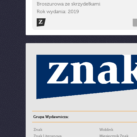
Broszurowa ze skrzydełkami
Rok wydania: 2019
Grupa Wydawnicza:
Znak
Woblink
Znak Literanova
Miesięcznik Znak