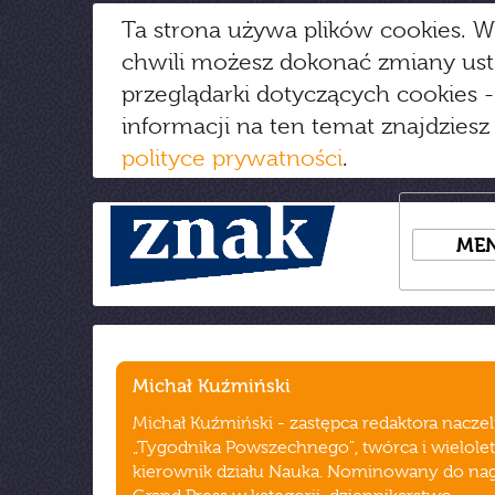
Ta strona używa plików cookies. W
chwili możesz dokonać zmiany us
przeglądarki dotyczących cookies
-
informacji na ten temat znajdziesz
polityce prywatności
.
ME
Michał Kuźmiński
Michał Kuźmiński - zastępca redaktora nacze
„Tygodnika Powszechnego", twórca i wielolet
kierownik działu Nauka. Nominowany do na