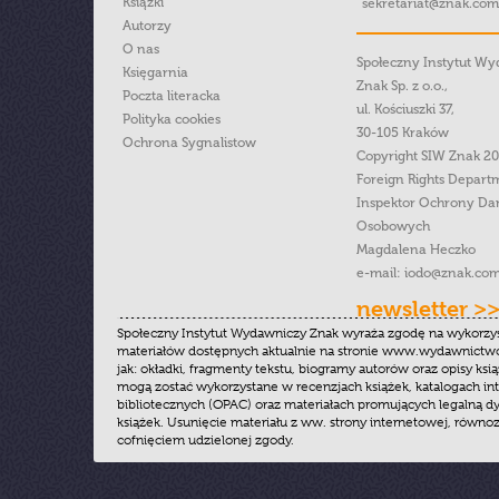
Książki
sekretariat@znak.com
Autorzy
O nas
Społeczny Instytut W
Księgarnia
Znak Sp. z o.o.,
Poczta literacka
ul. Kościuszki 37,
Polityka cookies
30-105 Kraków
Ochrona Sygnalistow
Copyright SIW Znak 2
Foreign Rights Depart
Inspektor Ochrony Da
Osobowych
Magdalena Heczko
e-mail:
iodo@znak.com
newsletter >
Społeczny Instytut Wydawniczy Znak wyraża zgodę na wykorzy
materiałów dostępnych aktualnie na stronie www.wydawnictwoz
jak: okładki, fragmenty tekstu, biogramy autorów oraz opisy ksią
mogą zostać wykorzystane w recenzjach książek, katalogach i
bibliotecznych (OPAC) oraz materiałach promujących legalną dy
książek. Usunięcie materiału z ww. strony internetowej, równoz
cofnięciem udzielonej zgody.