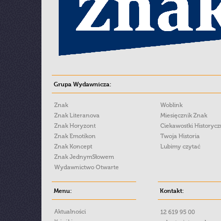
Grupa Wydawnicza:
Znak
Woblink
Znak Literanova
Miesięcznik Znak
Znak Horyzont
Ciekawostki Historyc
Znak Emotikon
Twoja Historia
Znak Koncept
Lubimy czytać
Znak JednymSłowem
Wydawnictwo Otwarte
Menu:
Kontakt:
Aktualności
12 619 95 00