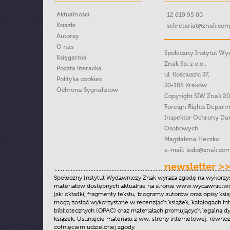
Aktualności
12 619 95 00
Książki
sekretariat@znak.com
Autorzy
O nas
Społeczny Instytut W
Księgarnia
Znak Sp. z o.o.,
Poczta literacka
ul. Kościuszki 37,
Polityka cookies
30-105 Kraków
Ochrona Sygnalistow
Copyright SIW Znak 2
Foreign Rights Depart
Inspektor Ochrony Da
Osobowych
Magdalena Heczko
e-mail:
iodo@znak.com
newsletter >
Społeczny Instytut Wydawniczy Znak wyraża zgodę na wykorzy
materiałów dostępnych aktualnie na stronie www.wydawnictwoz
jak: okładki, fragmenty tekstu, biogramy autorów oraz opisy ksią
mogą zostać wykorzystane w recenzjach książek, katalogach i
bibliotecznych (OPAC) oraz materiałach promujących legalną dy
książek. Usunięcie materiału z ww. strony internetowej, równoz
cofnięciem udzielonej zgody.