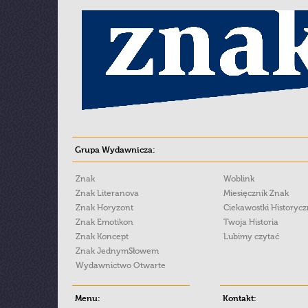
Grupa Wydawnicza:
Znak
Woblink
Znak Literanova
Miesięcznik Znak
Znak Horyzont
Ciekawostki Historyc
Znak Emotikon
Twoja Historia
Znak Koncept
Lubimy czytać
Znak JednymSłowem
Wydawnictwo Otwarte
Menu:
Kontakt: