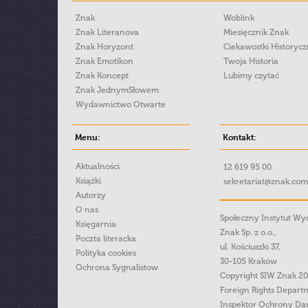
Znak
Woblink
Znak Literanova
Miesięcznik Znak
Znak Horyzont
Ciekawostki Historyc
Znak Emotikon
Twoja Historia
Znak Koncept
Lubimy czytać
Znak JednymSłowem
Wydawnictwo Otwarte
Menu:
Kontakt:
Aktualności
12 619 95 00
Książki
sekretariat@znak.com
Autorzy
O nas
Społeczny Instytut W
Księgarnia
Znak Sp. z o.o.,
Poczta literacka
ul. Kościuszki 37,
Polityka cookies
30-105 Kraków
Ochrona Sygnalistow
Copyright SIW Znak 2
Foreign Rights Depart
Inspektor Ochrony Da