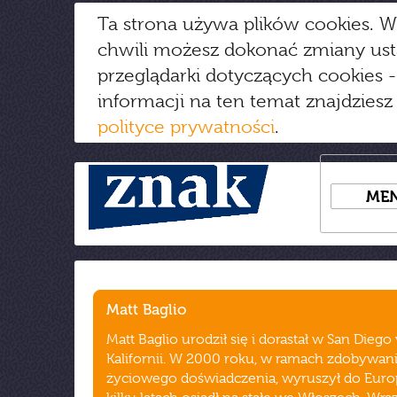
Ta strona używa plików cookies. W
chwili możesz dokonać zmiany us
przeglądarki dotyczących cookies
-
informacji na ten temat znajdziesz
polityce prywatności
.
ME
Matt Baglio
Matt Baglio urodził się i dorastał w San Diego
Kalifornii. W 2000 roku, w ramach zdobywan
życiowego doświadczenia, wyruszył do Euro