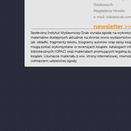
Osobowych
Magdalena Heczko
e-mail:
iodo@znak.com
newsletter >
Społeczny Instytut Wydawniczy Znak wyraża zgodę na wykorzy
materiałów dostępnych aktualnie na stronie www.wydawnictwoz
jak: okładki, fragmenty tekstu, biogramy autorów oraz opisy ksią
mogą zostać wykorzystane w recenzjach książek, katalogach i
bibliotecznych (OPAC) oraz materiałach promujących legalną dy
książek. Usunięcie materiału z ww. strony internetowej, równoz
cofnięciem udzielonej zgody.