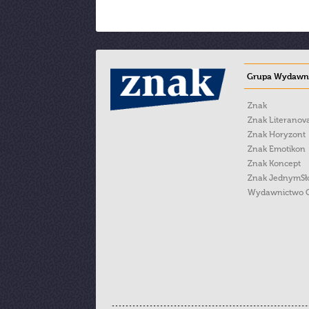
Grupa Wydawni
Znak
Znak Literanov
Znak Horyzont
Znak Emotikon
Znak Koncept
Znak JednymS
Wydawnictwo 