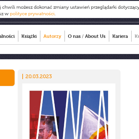
ej chwili możesz dokonać zmiany ustawień przeglądarki dotycząc
esz w
polityce prywatności
.
alności
Książki
Autorzy
O nas
/
About Us
Kariera
K
20.03.2023