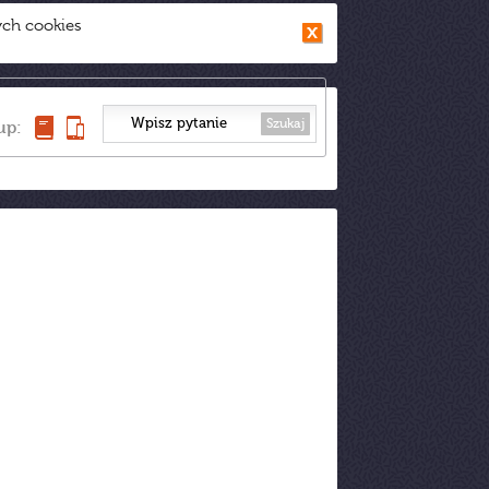
ych cookies
Szukaj
up: