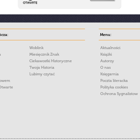
cza:
Menu:
Woblink
Aktualności
a
Miesięcznik Znak
Książki
Ciekawostki Historyczne
Autorzy
Twoja Historia
O nas
Lubimy czytać
Księgarnia
łowem
Poczta literacka
Otwarte
Polityka cookies
Ochrona Sygnalistow