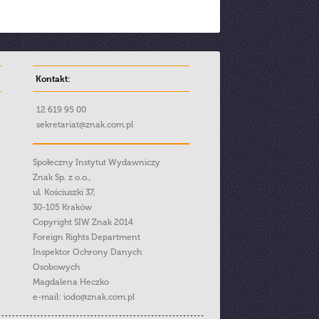
Kontakt:
12 619 95 00
sekretariat@znak.com.pl
Społeczny Instytut Wydawniczy
Znak Sp. z o.o.,
ul. Kościuszki 37,
30-105 Kraków
Copyright SIW Znak 2014
Foreign Rights Department
Inspektor Ochrony Danych
Osobowych
Magdalena Heczko
e-mail:
iodo@znak.com.pl