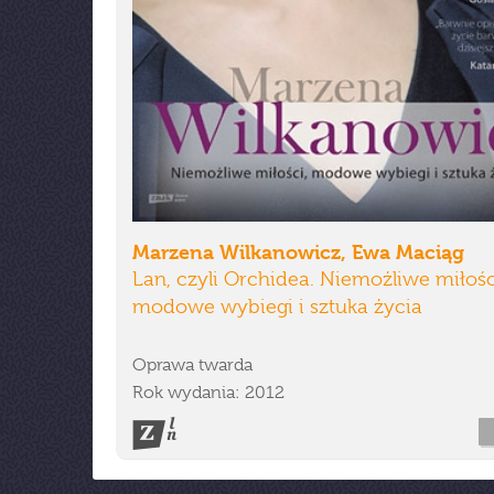
Marzena Wilkanowicz, Ewa Maciąg
Lan, czyli Orchidea. Niemożliwe miłośc
modowe wybiegi i sztuka życia
Oprawa twarda
Rok wydania: 2012