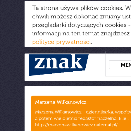
Ta strona używa plików cookies. W
chwili możesz dokonać zmiany us
przeglądarki dotyczących cookies
-
informacji na ten temat znajdziesz
polityce prywatności
.
ME
Marzena Wilkanowicz
Marzena Wilkanowicz - dziennikarka, współt
a potem wieloletnia redaktor naczelna „Elle".
http://marzenawilkanowicz.natemat.pl/