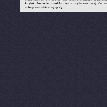
książek. Usunięcie materiału z ww. strony internetowej, równoz
cofnięciem udzielonej zgody.