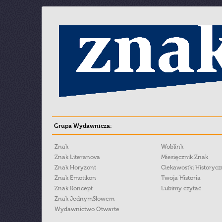
Grupa Wydawnicza:
Znak
Woblink
Znak Literanova
Miesięcznik Znak
Znak Horyzont
Ciekawostki Historyc
Znak Emotikon
Twoja Historia
Znak Koncept
Lubimy czytać
Znak JednymSłowem
Wydawnictwo Otwarte