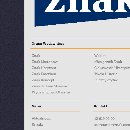
Grupa Wydawnicza:
Znak
Woblink
Znak Literanova
Miesięcznik Znak
Znak Horyzont
Ciekawostki Historyc
Znak Emotikon
Twoja Historia
Znak Koncept
Lubimy czytać
Znak JednymSłowem
Wydawnictwo Otwarte
Menu:
Kontakt:
Aktualności
12 619 95 00
Książki
sekretariat@znak.com