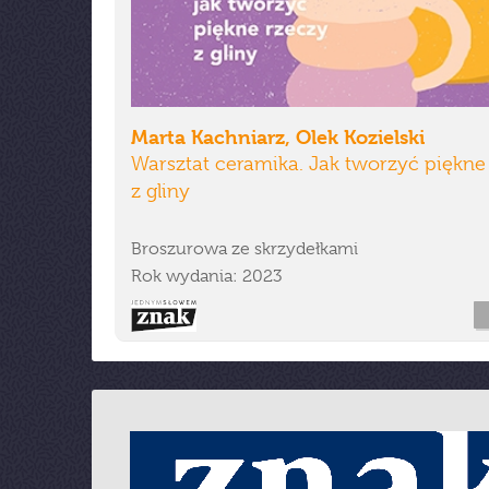
Marta Kachniarz, Olek Kozielski
Warsztat ceramika. Jak tworzyć piękne
z gliny
Broszurowa ze skrzydełkami
Rok wydania: 2023