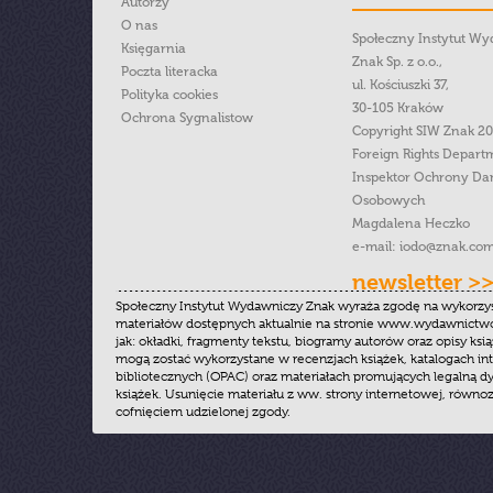
Autorzy
O nas
Społeczny Instytut W
Księgarnia
Znak Sp. z o.o.,
Poczta literacka
ul. Kościuszki 37,
Polityka cookies
30-105 Kraków
Ochrona Sygnalistow
Copyright SIW Znak 2
Foreign Rights Depart
Inspektor Ochrony Da
Osobowych
Magdalena Heczko
e-mail:
iodo@znak.com
newsletter >
Społeczny Instytut Wydawniczy Znak wyraża zgodę na wykorzy
materiałów dostępnych aktualnie na stronie www.wydawnictwoz
jak: okładki, fragmenty tekstu, biogramy autorów oraz opisy ksią
mogą zostać wykorzystane w recenzjach książek, katalogach i
bibliotecznych (OPAC) oraz materiałach promujących legalną dy
książek. Usunięcie materiału z ww. strony internetowej, równoz
cofnięciem udzielonej zgody.