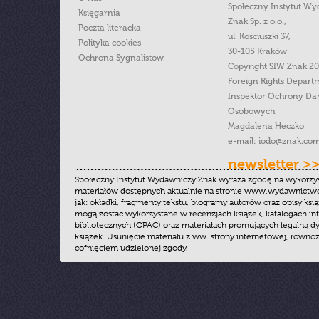
Społeczny Instytut W
Księgarnia
Znak Sp. z o.o.,
Poczta literacka
ul. Kościuszki 37,
Polityka cookies
30-105 Kraków
Ochrona Sygnalistow
Copyright SIW Znak 2
Foreign Rights Depart
Inspektor Ochrony Da
Osobowych
Magdalena Heczko
e-mail:
iodo@znak.com
newsletter >
Społeczny Instytut Wydawniczy Znak wyraża zgodę na wykorzy
materiałów dostępnych aktualnie na stronie www.wydawnictwoz
jak: okładki, fragmenty tekstu, biogramy autorów oraz opisy ksią
mogą zostać wykorzystane w recenzjach książek, katalogach i
bibliotecznych (OPAC) oraz materiałach promujących legalną dy
książek. Usunięcie materiału z ww. strony internetowej, równoz
cofnięciem udzielonej zgody.