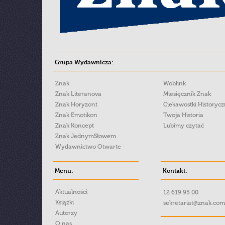
Grupa Wydawnicza:
Znak
Woblink
Znak Literanova
Miesięcznik Znak
Znak Horyzont
Ciekawostki Historyc
Znak Emotikon
Twoja Historia
Znak Koncept
Lubimy czytać
Znak JednymSłowem
Wydawnictwo Otwarte
Menu:
Kontakt:
Aktualności
12 619 95 00
Książki
sekretariat@znak.com
Autorzy
O nas