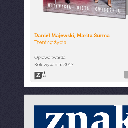
Daniel Majewski, Marita Surma
Trening życia
Oprawa twarda
Rok wydania: 2017