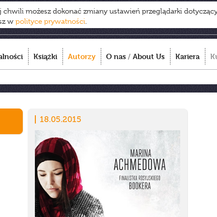
ej chwili możesz dokonać zmiany ustawień przeglądarki dotycząc
esz w
polityce prywatności
.
alności
Książki
Autorzy
O nas
/
About Us
Kariera
K
18.05.2015