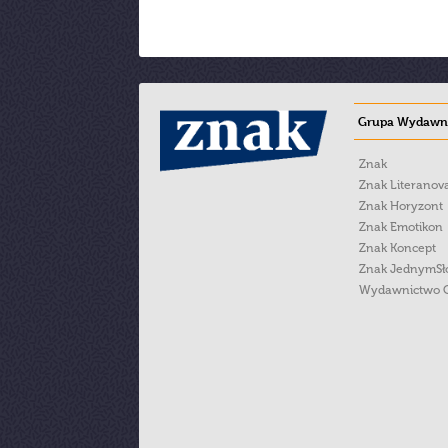
Grupa Wydawni
Znak
Znak Literanov
Znak Horyzont
Znak Emotikon
Znak Koncept
Znak JednymS
Wydawnictwo 