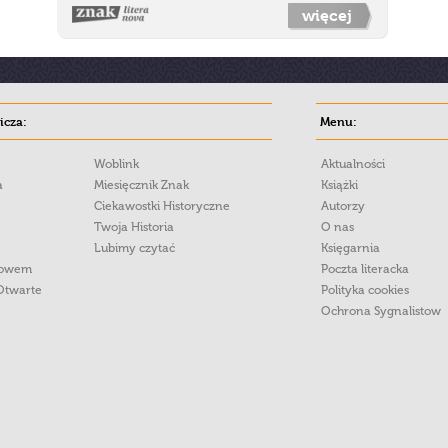
więcej
cza:
Menu:
Woblink
Aktualności
a
Miesięcznik Znak
Książki
Ciekawostki Historyczne
Autorzy
Twoja Historia
O nas
Lubimy czytać
Księgarnia
łowem
Poczta literacka
Otwarte
Polityka cookies
Ochrona Sygnalistow