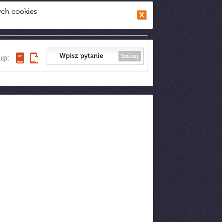
ych cookies
Szukaj
up: