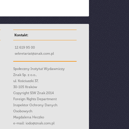
Kontakt:
12 619 95 00
sekretariat@znak.com.pl
Społeczny Instytut Wydawniczy
Znak Sp. z o.o.,
ul. Kościuszki 37,
30-105 Kraków
Copyright SIW Znak 2014
Foreign Rights Department
Inspektor Ochrony Danych
Osobowych
Magdalena Heczko
e-mail:
iodo@znak.com.pl