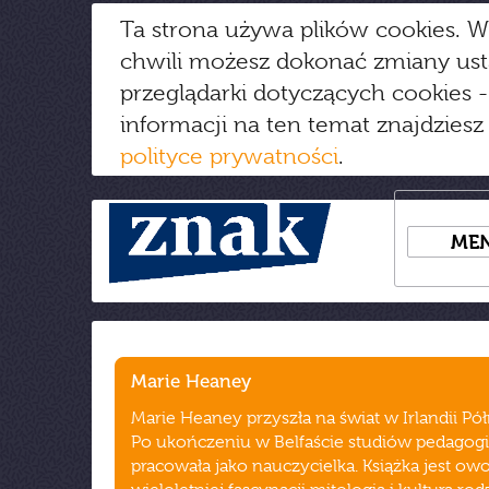
Ta strona używa plików cookies. W
chwili możesz dokonać zmiany us
przeglądarki dotyczących cookies
-
informacji na ten temat znajdziesz
polityce prywatności
.
ME
Marie Heaney
Marie Heaney przyszła na świat w Irlandii Pó
Po ukończeniu w Belfaście studiów pedagog
pracowała jako nauczycielka. Książka jest ow