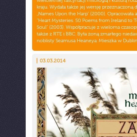
wieloletniej fascynacji mitologią i kulturą r
kraju. Wydała także jej wersję przeznaczoną d
„Names Upon the Harp” (2000). Opracowała a
“Heart Mysteries. 50 Poems from Ireland to 
Soul” (2003). Współpracuje z wieloma czasop
także z RTE i BBC. Była żoną zmarłego nied
noblisty Seamusa Heaneya. Mieszka w Dublin
03.03.2014