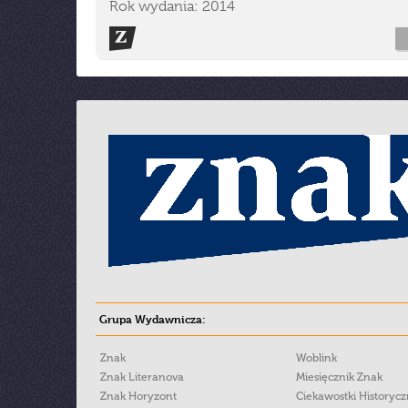
Rok wydania: 2014
Grupa Wydawnicza:
Znak
Woblink
Znak Literanova
Miesięcznik Znak
Znak Horyzont
Ciekawostki Historyc