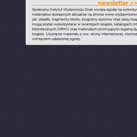
newsletter >
Społeczny Instytut Wydawniczy Znak wyraża zgodę na wykorzy
materiałów dostępnych aktualnie na stronie www.wydawnictwoz
jak: okładki, fragmenty tekstu, biogramy autorów oraz opisy ksią
mogą zostać wykorzystane w recenzjach książek, katalogach i
bibliotecznych (OPAC) oraz materiałach promujących legalną dy
książek. Usunięcie materiału z ww. strony internetowej, równoz
cofnięciem udzielonej zgody.