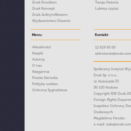
Znak Emotikon
Twoja Historia
Znak Koncept
Lubimy czytać
Znak JednymSłowem
Wydawnictwo Otwarte
Menu:
Kontakt:
Aktualności
12 619 95 00
Książki
sekretariat@znak.com
Autorzy
O nas
Społeczny Instytut W
Księgarnia
Znak Sp. z o.o.,
Poczta literacka
ul. Kościuszki 37,
Polityka cookies
30-105 Kraków
Ochrona Sygnalistow
Copyright SIW Znak 2
Foreign Rights Depart
Inspektor Ochrony Da
Osobowych
Magdalena Heczko
e-mail:
iodo@znak.com