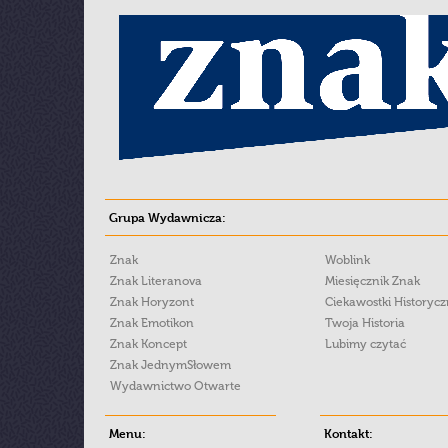
Grupa Wydawnicza:
Znak
Woblink
Znak Literanova
Miesięcznik Znak
Znak Horyzont
Ciekawostki Historyc
Znak Emotikon
Twoja Historia
Znak Koncept
Lubimy czytać
Znak JednymSłowem
Wydawnictwo Otwarte
Menu:
Kontakt: