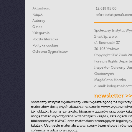
Aktualności
12 619 95 00
Książki
sekretariat@znak.com
Autorzy
O nas
Społeczny Instytut W
Księgarnia
Znak Sp. z o.o.,
Poczta literacka
ul. Kościuszki 37,
Polityka cookies
30-105 Kraków
Ochrona Sygnalistow
Copyright SIW Znak 2
Foreign Rights Depart
Inspektor Ochrony Da
Osobowych
Magdalena Heczko
e-mail:
iodo@znak.com
newsletter >
Społeczny Instytut Wydawniczy Znak wyraża zgodę na wykorzy
materiałów dostępnych aktualnie na stronie www.wydawnictwoz
jak: okładki, fragmenty tekstu, biogramy autorów oraz opisy ksią
mogą zostać wykorzystane w recenzjach książek, katalogach i
bibliotecznych (OPAC) oraz materiałach promujących legalną dy
książek. Usunięcie materiału z ww. strony internetowej, równoz
cofnięciem udzielonej zgody.