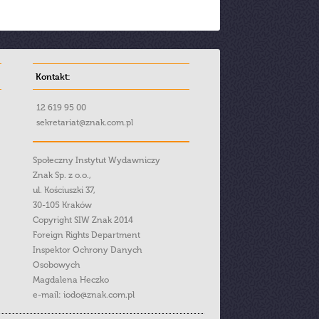
Kontakt:
12 619 95 00
sekretariat@znak.com.pl
Społeczny Instytut Wydawniczy
Znak Sp. z o.o.,
ul. Kościuszki 37,
30-105 Kraków
Copyright SIW Znak 2014
Foreign Rights Department
Inspektor Ochrony Danych
Osobowych
Magdalena Heczko
e-mail:
iodo@znak.com.pl