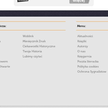
więcej
cza:
Menu:
Woblink
Aktualności
a
Miesięcznik Znak
Książki
Ciekawostki Historyczne
Autorzy
Twoja Historia
O nas
Lubimy czytać
Księgarnia
łowem
Poczta literacka
Otwarte
Polityka cookies
Ochrona Sygnalistow