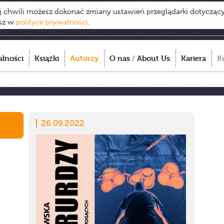
ej chwili możesz dokonać zmiany ustawień przeglądarki dotycząc
esz w
polityce prywatności
.
alności
Książki
Autorzy
O nas
/
About Us
Kariera
K
26.09.2022