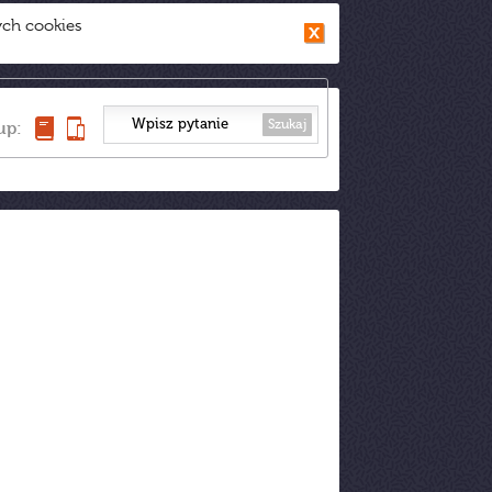
ych cookies
Szukaj
up: