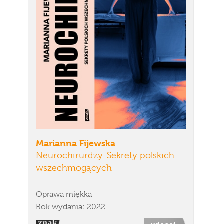
Marianna Fijewska
Neurochirurdzy. Sekrety polskich
wszechmogących
Oprawa miękka
Rok wydania: 2022