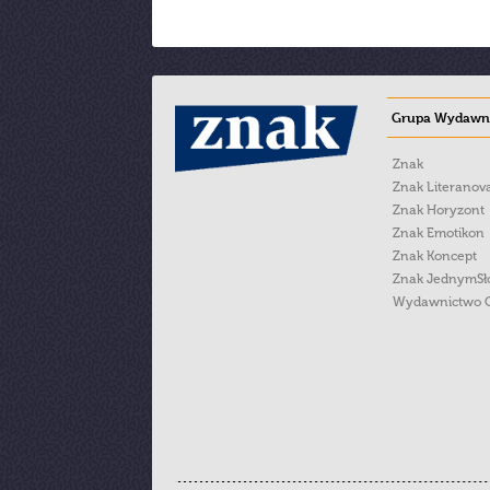
Grupa Wydawni
Znak
Znak Literanov
Znak Horyzont
Znak Emotikon
Znak Koncept
Znak JednymS
Wydawnictwo 