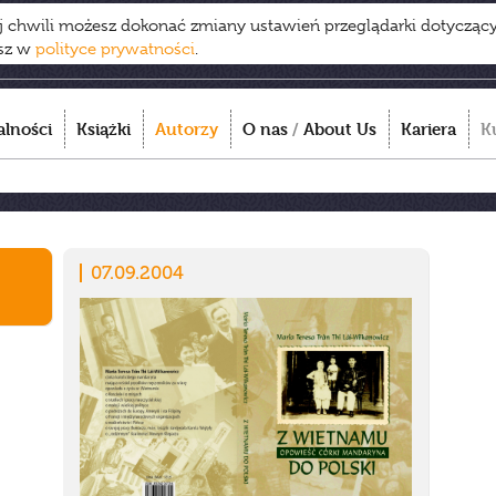
ej chwili możesz dokonać zmiany ustawień przeglądarki dotycząc
esz w
polityce prywatności
.
alności
Książki
Autorzy
O nas
/
About Us
Kariera
K
07.09.2004