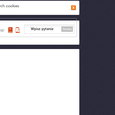
ych cookies
Szukaj
up: