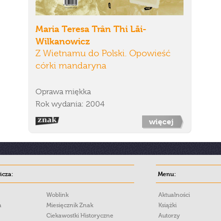
Maria Teresa Trân Thi Lāi-
Wilkanowicz
Z Wietnamu do Polski. Opowieść
córki mandaryna
Oprawa miękka
Rok wydania: 2004
więcej
cza:
Menu:
Woblink
Aktualności
a
Miesięcznik Znak
Książki
Ciekawostki Historyczne
Autorzy