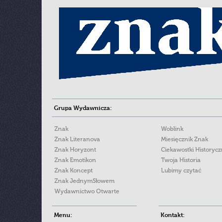
Grupa Wydawnicza:
Znak
Woblink
Znak Literanova
Miesięcznik Znak
Znak Horyzont
Ciekawostki Historyc
Znak Emotikon
Twoja Historia
Znak Koncept
Lubimy czytać
Znak JednymSłowem
Wydawnictwo Otwarte
Menu:
Kontakt: