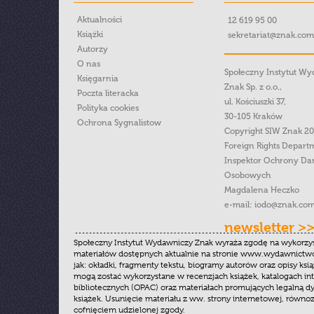
Aktualności
12 619 95 00
Książki
sekretariat@znak.com
Autorzy
O nas
Społeczny Instytut W
Księgarnia
Znak Sp. z o.o.,
Poczta literacka
ul. Kościuszki 37,
Polityka cookies
30-105 Kraków
Ochrona Sygnalistow
Copyright SIW Znak 2
Foreign Rights Depart
Inspektor Ochrony Da
Osobowych
Magdalena Heczko
e-mail:
iodo@znak.com
newsletter >
Społeczny Instytut Wydawniczy Znak wyraża zgodę na wykorzy
materiałów dostępnych aktualnie na stronie www.wydawnictwoz
jak: okładki, fragmenty tekstu, biogramy autorów oraz opisy ksią
mogą zostać wykorzystane w recenzjach książek, katalogach i
bibliotecznych (OPAC) oraz materiałach promujących legalną dy
książek. Usunięcie materiału z ww. strony internetowej, równoz
cofnięciem udzielonej zgody.