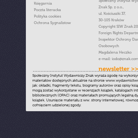
Społeczny Instytut W
Księgarnia
Znak Sp. z o.o.,
Poczta literacka
ul. Kościuszki 37,
Polityka cookies
30-105 Kraków
Ochrona Sygnalistow
Copyright SIW Znak 2
Foreign Rights Depart
Inspektor Ochrony Da
Osobowych
Magdalena Heczko
e-mail:
iodo@znak.com
newsletter >
Społeczny Instytut Wydawniczy Znak wyraża zgodę na wykorzy
materiałów dostępnych aktualnie na stronie www.wydawnictwoz
jak: okładki, fragmenty tekstu, biogramy autorów oraz opisy ksią
mogą zostać wykorzystane w recenzjach książek, katalogach i
bibliotecznych (OPAC) oraz materiałach promujących legalną dy
książek. Usunięcie materiału z ww. strony internetowej, równoz
cofnięciem udzielonej zgody.