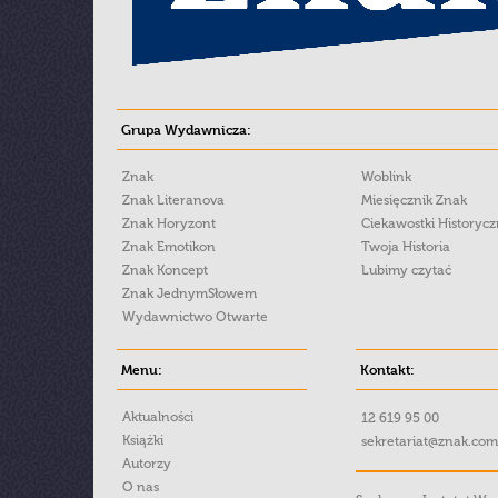
Grupa Wydawnicza:
Znak
Woblink
Znak Literanova
Miesięcznik Znak
Znak Horyzont
Ciekawostki Historyc
Znak Emotikon
Twoja Historia
Znak Koncept
Lubimy czytać
Znak JednymSłowem
Wydawnictwo Otwarte
Menu:
Kontakt:
Aktualności
12 619 95 00
Książki
sekretariat@znak.com
Autorzy
O nas