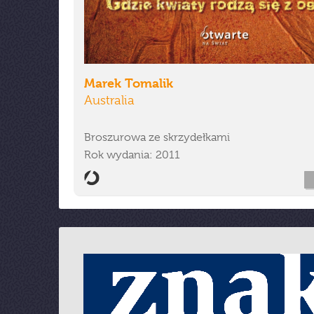
Marek Tomalik
Australia
Broszurowa ze skrzydełkami
Rok wydania: 2011