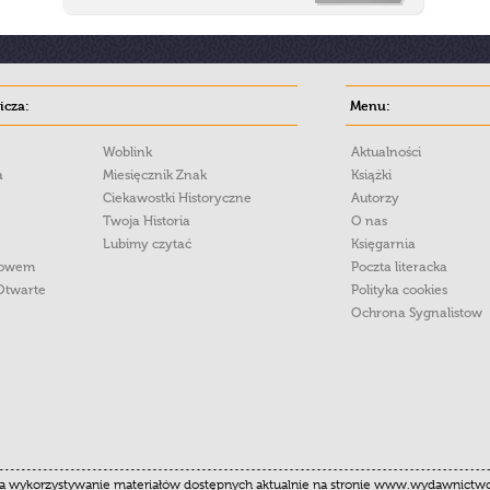
cza:
Menu:
Woblink
Aktualności
a
Miesięcznik Znak
Książki
Ciekawostki Historyczne
Autorzy
Twoja Historia
O nas
Lubimy czytać
Księgarnia
łowem
Poczta literacka
Otwarte
Polityka cookies
Ochrona Sygnalistow
 wykorzystywanie materiałów dostępnych aktualnie na stronie www.wydawnictwoznak