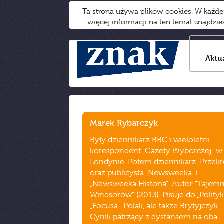
Ta strona używa plików cookies. W każd
- więcej informacji na ten temat znajdzi
Aktu
Marek Rybarczyk
Były dziennikarz BBC i wieloletni
korespondent „Gazety Wyborczej" w
Londynie. Potem dziennikarz „Przekr
oraz publicysta „Newsweeka" i
„Newsweeka Historia". Autor "Tajemn
Windsorów" (2013). Pisuje do „Polityki
„Focusa". Polak, ale także Brytyjczyk.
Cynik patrzący z dystansem na oba