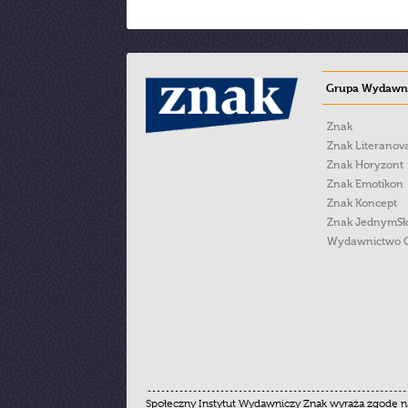
Grupa Wydawni
Znak
Znak Literanov
Znak Horyzont
Znak Emotikon
Znak Koncept
Znak JednymS
Wydawnictwo 
Społeczny Instytut Wydawniczy Znak wyraża zgodę na