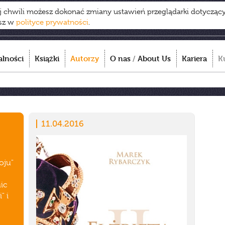
ej chwili możesz dokonać zmiany ustawień przeglądarki dotycząc
esz w
polityce prywatności
.
alności
Książki
Autorzy
O nas
/
About Us
Kariera
K
11.04.2016
oju"
ic
" i