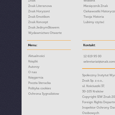
Znak
Woblink
Znak Literanova
Miesięcznik Znak
Znak Horyzont
Ciekawostki Historyc
Znak Emotikon
Twoja Historia
Znak Koncept
Lubimy czytać
Znak JednymSłowem
Wydawnictwo Otwarte
Menu:
Kontakt:
Aktualności
12 619 95 00
Książki
sekretariat@znak.com
Autorzy
O nas
Społeczny Instytut W
Księgarnia
Znak Sp. z o.o.,
Poczta literacka
ul. Kościuszki 37,
Polityka cookies
30-105 Kraków
Ochrona Sygnalistow
Copyright SIW Znak 2
Foreign Rights Depart
Inspektor Ochrony Da
Osobowych