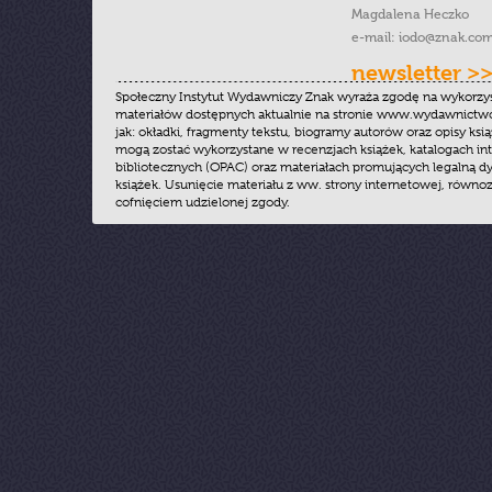
Magdalena Heczko
e-mail:
iodo@znak.com
newsletter >
Społeczny Instytut Wydawniczy Znak wyraża zgodę na wykorzy
materiałów dostępnych aktualnie na stronie www.wydawnictwoz
jak: okładki, fragmenty tekstu, biogramy autorów oraz opisy ksią
mogą zostać wykorzystane w recenzjach książek, katalogach i
bibliotecznych (OPAC) oraz materiałach promujących legalną dy
książek. Usunięcie materiału z ww. strony internetowej, równoz
cofnięciem udzielonej zgody.