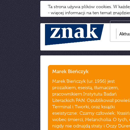
Ta strona używa plików cookies. W każd
- więcej informacji na ten temat znajdzi
Aktu
Marek Bieńczyk
Marek Bieńczyk (ur. 1956) jest
prozaikiem, eseistą, tłumaczem,
pracownikiem Instytutu Badań
Literackich PAN. Opublikował powieś
Terminal i Tworki, oraz książki
eseistyczne: Czarny człowiek: Krasiń
wobec śmierci, Melancholia. O tych,
nigdy nie odnajdą straty i Oczy Dürer