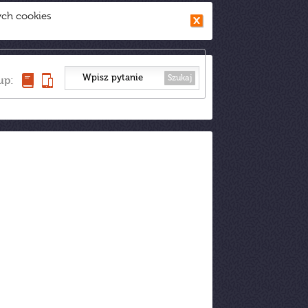
ych cookies
Szukaj
up: