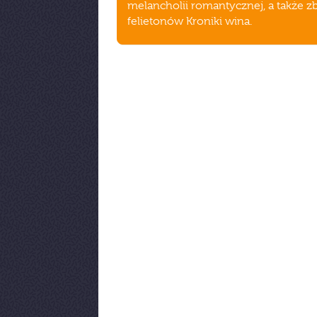
melancholii romantycznej, a także zb
felietonów Kroniki wina.