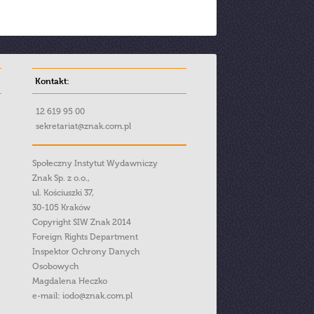
Kontakt:
12 619 95 00
sekretariat@znak.com.pl
Społeczny Instytut Wydawniczy
Znak Sp. z o.o.,
ul. Kościuszki 37,
30-105 Kraków
Copyright SIW Znak 2014
Foreign Rights Department
Inspektor Ochrony Danych
Osobowych
Magdalena Heczko
e-mail:
iodo@znak.com.pl