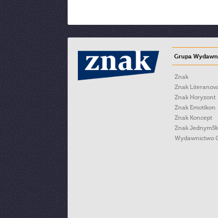
Grupa Wydawni
Znak
Znak Literanov
Znak Horyzont
Znak Emotikon
Znak Koncept
Znak JednymS
Wydawnictwo 