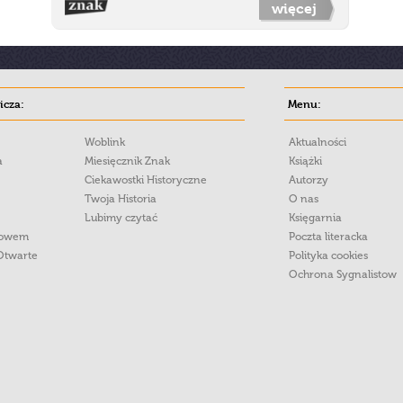
więcej
cza:
Menu:
Woblink
Aktualności
a
Miesięcznik Znak
Książki
Ciekawostki Historyczne
Autorzy
Twoja Historia
O nas
Lubimy czytać
Księgarnia
łowem
Poczta literacka
Otwarte
Polityka cookies
Ochrona Sygnalistow