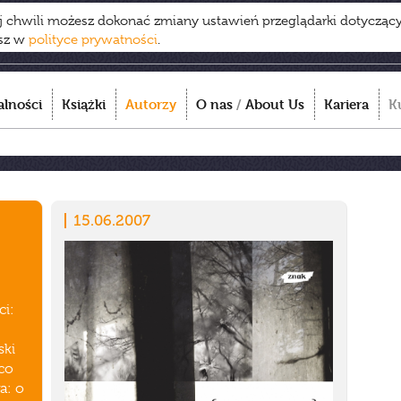
ej chwili możesz dokonać zmiany ustawień przeglądarki dotycząc
esz w
polityce prywatności
.
alności
Książki
Autorzy
O nas
/
About Us
Kariera
K
15.06.2007
ci:
ski
 co
a: o