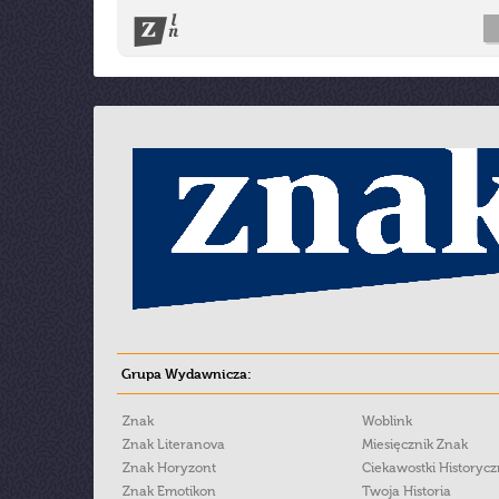
Grupa Wydawnicza:
Znak
Woblink
Znak Literanova
Miesięcznik Znak
Znak Horyzont
Ciekawostki Historyc
Znak Emotikon
Twoja Historia