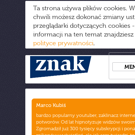
Ta strona używa plików cookies. W
chwili możesz dokonać zmiany us
przeglądarki dotyczących cookies
-
informacji na ten temat znajdziesz
polityce prywatności
.
ME
Marco Kubiś
bardzo popularny youtuber, zaklinacz interne
potworów. Od lat hipnotyzuje widzów swoimi
Zgromadził już 300 tysięcy subskrypcji i pon