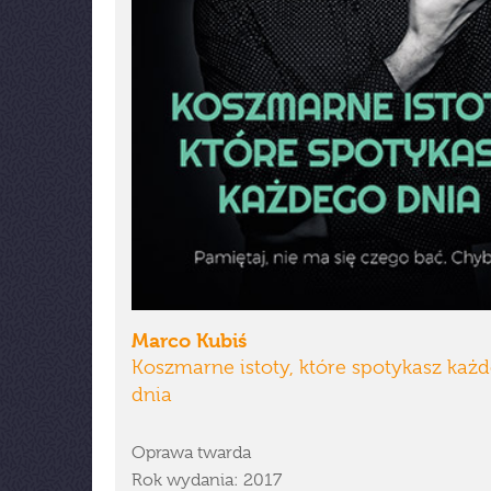
Marco Kubiś
Koszmarne istoty, które spotykasz każ
dnia
Oprawa twarda
Rok wydania: 2017