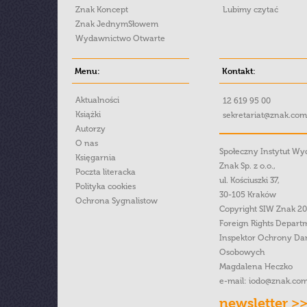
Znak Koncept
Lubimy czytać
Znak JednymSłowem
Wydawnictwo Otwarte
Menu:
Kontakt:
Aktualności
12 619 95 00
Książki
sekretariat@znak.com
Autorzy
O nas
Społeczny Instytut W
Księgarnia
Znak Sp. z o.o.,
Poczta literacka
ul. Kościuszki 37,
Polityka cookies
30-105 Kraków
Ochrona Sygnalistow
Copyright SIW Znak 2
Foreign Rights Depart
Inspektor Ochrony Da
Osobowych
Magdalena Heczko
e-mail:
iodo@znak.com
newsletter >