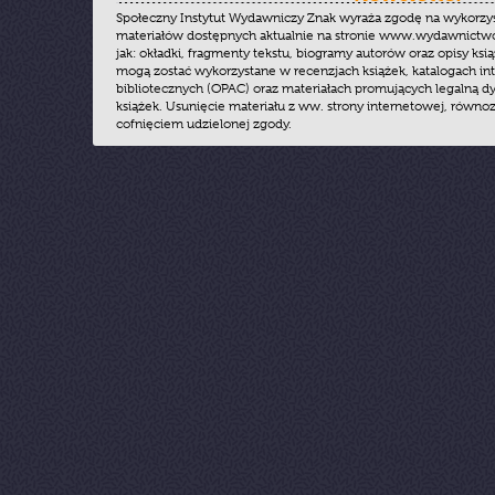
Społeczny Instytut Wydawniczy Znak wyraża zgodę na wykorzy
materiałów dostępnych aktualnie na stronie www.wydawnictwoz
jak: okładki, fragmenty tekstu, biogramy autorów oraz opisy ksią
mogą zostać wykorzystane w recenzjach książek, katalogach i
bibliotecznych (OPAC) oraz materiałach promujących legalną dy
książek. Usunięcie materiału z ww. strony internetowej, równoz
cofnięciem udzielonej zgody.