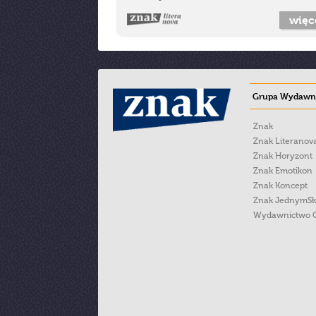
więc
Grupa Wydawni
Znak
Znak Literanov
Znak Horyzont
Znak Emotikon
Znak Koncept
Znak JednymS
Wydawnictwo 