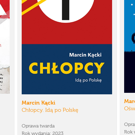
Mar
Marcin Kącki
Ośw
Chłopcy. Idą po Polskę
Opra
Oprawa twarda
Rok 
Rok wydania: 2023