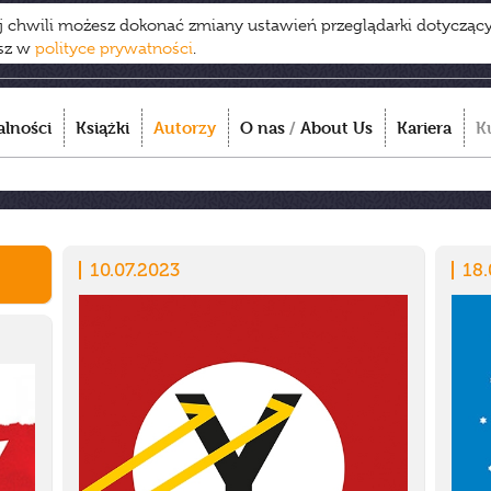
ej chwili możesz dokonać zmiany ustawień przeglądarki dotycząc
esz w
polityce prywatności
.
alności
Książki
Autorzy
O nas
/
About Us
Kariera
K
10.07.2023
18