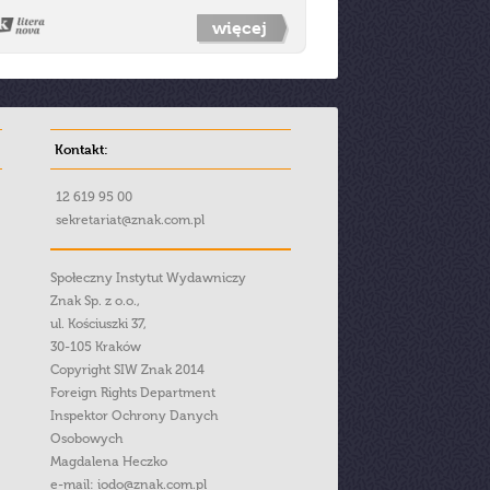
więcej
Kontakt:
12 619 95 00
sekretariat@znak.com.pl
Społeczny Instytut Wydawniczy
Znak Sp. z o.o.,
ul. Kościuszki 37,
30-105 Kraków
Copyright SIW Znak 2014
Foreign Rights Department
Inspektor Ochrony Danych
Osobowych
Magdalena Heczko
e-mail:
iodo@znak.com.pl