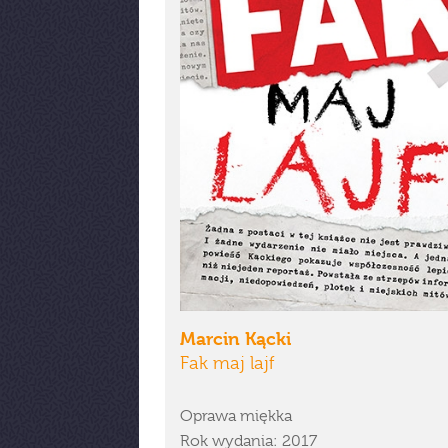
Marcin Kącki
Fak maj lajf
Oprawa miękka
Rok wydania: 2017