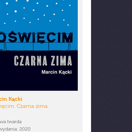
cin Kącki
ięcim. Czarna zima
wa twarda
wydania: 2020