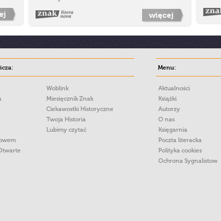
ej
więcej
cza:
Menu:
Woblink
Aktualności
a
Miesięcznik Znak
Książki
Ciekawostki Historyczne
Autorzy
Twoja Historia
O nas
Lubimy czytać
Księgarnia
łowem
Poczta literacka
Otwarte
Polityka cookies
Ochrona Sygnalistow