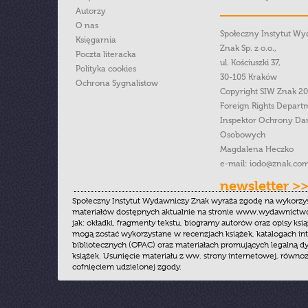
Autorzy
O nas
Społeczny Instytut W
Księgarnia
Znak Sp. z o.o.,
Poczta literacka
ul. Kościuszki 37,
Polityka cookies
30-105 Kraków
Ochrona Sygnalistow
Copyright SIW Znak 2
Foreign Rights Depart
Inspektor Ochrony Da
Osobowych
Magdalena Heczko
e-mail:
iodo@znak.com
newsletter >
Społeczny Instytut Wydawniczy Znak wyraża zgodę na wykorzy
materiałów dostępnych aktualnie na stronie www.wydawnictwoz
jak: okładki, fragmenty tekstu, biogramy autorów oraz opisy ksią
mogą zostać wykorzystane w recenzjach książek, katalogach i
bibliotecznych (OPAC) oraz materiałach promujących legalną dy
książek. Usunięcie materiału z ww. strony internetowej, równoz
cofnięciem udzielonej zgody.