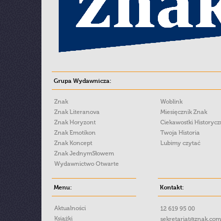
Grupa Wydawnicza:
Znak
Woblink
Znak Literanova
Miesięcznik Znak
Znak Horyzont
Ciekawostki Historyc
Znak Emotikon
Twoja Historia
Znak Koncept
Lubimy czytać
Znak JednymSłowem
Wydawnictwo Otwarte
Menu:
Kontakt:
Aktualności
12 619 95 00
Książki
sekretariat@znak.com