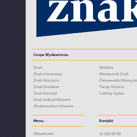
Grupa Wydawnicza:
Znak
Woblink
Znak Literanova
Miesięcznik Znak
Znak Horyzont
Ciekawostki Historyc
Znak Emotikon
Twoja Historia
Znak Koncept
Lubimy czytać
Znak JednymSłowem
Wydawnictwo Otwarte
Menu:
Kontakt:
Aktualności
12 619 95 00