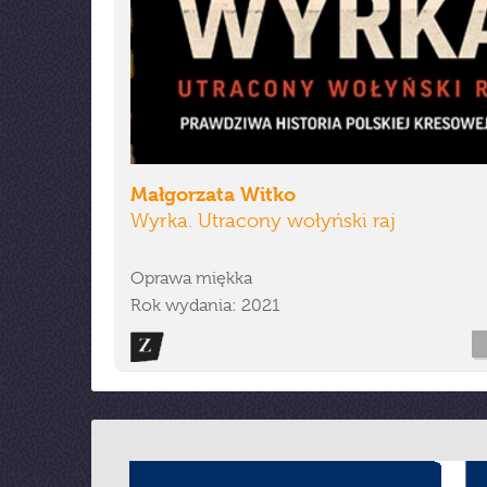
Małgorzata Witko
Wyrka. Utracony wołyński raj
Oprawa miękka
Rok wydania: 2021