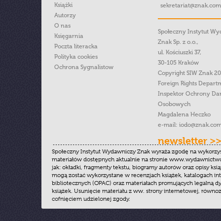
Książki
sekretariat@znak.com
Autorzy
O nas
Społeczny Instytut W
Księgarnia
Znak Sp. z o.o.,
Poczta literacka
ul. Kościuszki 37,
Polityka cookies
30-105 Kraków
Ochrona Sygnalistow
Copyright SIW Znak 2
Foreign Rights Depart
Inspektor Ochrony Da
Osobowych
Magdalena Heczko
e-mail:
iodo@znak.com
newsletter >
Społeczny Instytut Wydawniczy Znak wyraża zgodę na wykorzy
materiałów dostępnych aktualnie na stronie www.wydawnictwoz
jak: okładki, fragmenty tekstu, biogramy autorów oraz opisy ksią
mogą zostać wykorzystane w recenzjach książek, katalogach i
bibliotecznych (OPAC) oraz materiałach promujących legalną dy
książek. Usunięcie materiału z ww. strony internetowej, równoz
cofnięciem udzielonej zgody.