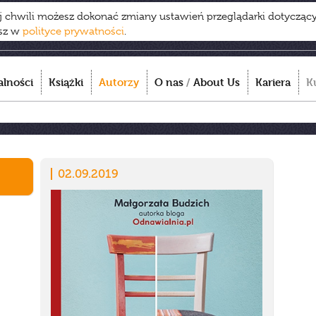
ej chwili możesz dokonać zmiany ustawień przeglądarki dotycząc
esz w
polityce prywatności
.
alności
Książki
Autorzy
O nas
/
About Us
Kariera
K
02.09.2019