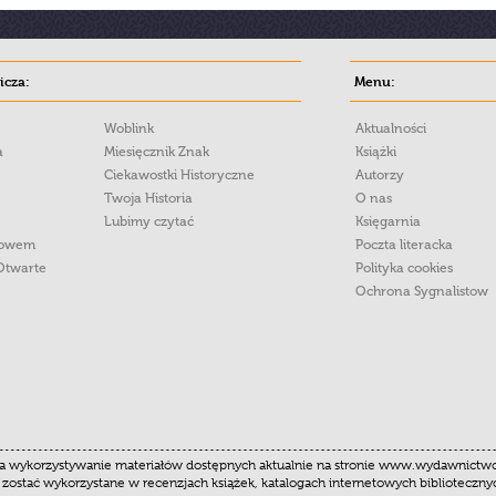
cza:
Menu:
Woblink
Aktualności
a
Miesięcznik Znak
Książki
Ciekawostki Historyczne
Autorzy
Twoja Historia
O nas
Lubimy czytać
Księgarnia
łowem
Poczta literacka
Otwarte
Polityka cookies
Ochrona Sygnalistow
 wykorzystywanie materiałów dostępnych aktualnie na stronie www.wydawnictwoznak
 zostać wykorzystane w recenzjach książek, katalogach internetowych biblioteczn