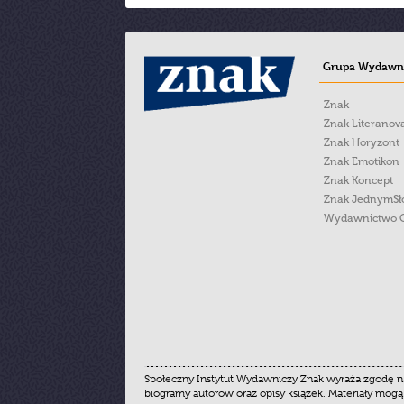
Grupa Wydawni
Znak
Znak Literanov
Znak Horyzont
Znak Emotikon
Znak Koncept
Znak JednymS
Wydawnictwo 
Społeczny Instytut Wydawniczy Znak wyraża zgodę na
biogramy autorów oraz opisy książek. Materiały mogą