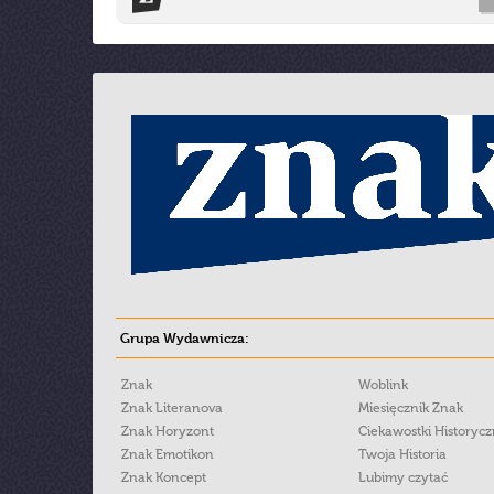
Grupa Wydawnicza:
Znak
Woblink
Znak Literanova
Miesięcznik Znak
Znak Horyzont
Ciekawostki Historyc
Znak Emotikon
Twoja Historia
Znak Koncept
Lubimy czytać