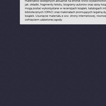
materiałów dostępnych aktualnie na stronie www.wydawnictwoz
jak: okładki, fragmenty tekstu, biogramy autorów oraz opisy ksią
mogą zostać wykorzystane w recenzjach książek, katalogach i
bibliotecznych (OPAC) oraz materiałach promujących legalną dy
książek. Usunięcie materiału z ww. strony internetowej, równoz
cofnięciem udzielonej zgody.