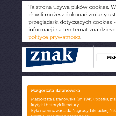
Ta strona używa plików cookies. W
chwili możesz dokonać zmiany us
przeglądarki dotyczących cookies
-
informacji na ten temat znajdziesz
polityce prywatności
.
ME
Małgorzata Baranowska
Małgorzata Baranowska (ur. 1945), poetka, pis
krytyk i historyk literatury.
Była nominowana do Nagrody Literackiej Nik