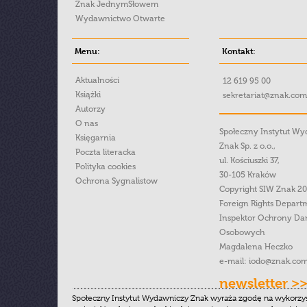
Znak JednymSłowem
Wydawnictwo Otwarte
Menu:
Kontakt:
Aktualności
12 619 95 00
Książki
sekretariat@znak.com
Autorzy
O nas
Społeczny Instytut W
Księgarnia
Znak Sp. z o.o.,
Poczta literacka
ul. Kościuszki 37,
Polityka cookies
30-105 Kraków
Ochrona Sygnalistow
Copyright SIW Znak 2
Foreign Rights Depart
Inspektor Ochrony Da
Osobowych
Magdalena Heczko
e-mail:
iodo@znak.com
newsletter >
Społeczny Instytut Wydawniczy Znak wyraża zgodę na wykorzy