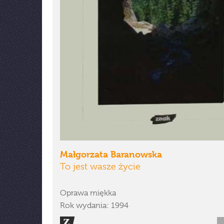
Małgorzata Baranowska
To jest wasze życie
Oprawa miękka
Rok wydania: 1994