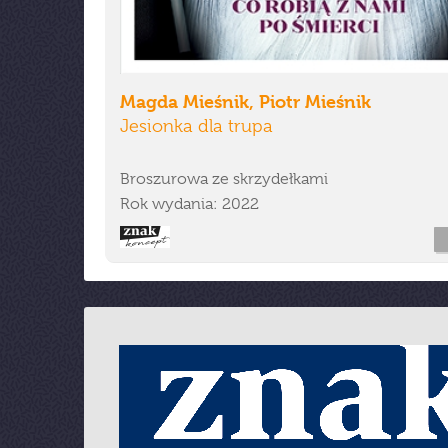
Magda Mieśnik, Piotr Mieśnik
Jesionka dla trupa
Broszurowa ze skrzydełkami
Rok wydania: 2022