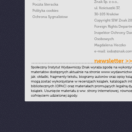
Znak Sp. z o.o.,
Poczta literacka
ul. Kościuszki 37,
Polityka cookies
30-105 Kraków
Ochrona Sygnalistow
Copyright SIW Znak 2
Foreign Rights Depart
Inspektor Ochrony Da
Osobowych
Magdalena Heczko
e-mail:
iodo@znak.com
newsletter >
Społeczny Instytut Wydawniczy Znak wyraża zgodę na wykorzy
materiałów dostępnych aktualnie na stronie www.wydawnictwoz
jak: okładki, fragmenty tekstu, biogramy autorów oraz opisy ksią
mogą zostać wykorzystane w recenzjach książek, katalogach i
bibliotecznych (OPAC) oraz materiałach promujących legalną dy
książek. Usunięcie materiału z ww. strony internetowej, równoz
cofnięciem udzielonej zgody.