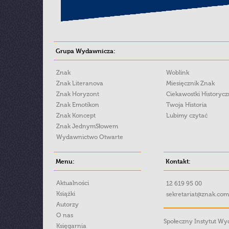
Grupa Wydawnicza:
Znak
Woblink
Znak Literanova
Miesięcznik Znak
Znak Horyzont
Ciekawostki Historyc
Znak Emotikon
Twoja Historia
Znak Koncept
Lubimy czytać
Znak JednymSłowem
Wydawnictwo Otwarte
Menu:
Kontakt:
Aktualności
12 619 95 00
Książki
sekretariat@znak.com
Autorzy
O nas
Społeczny Instytut W
Księgarnia