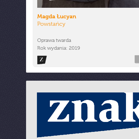
Magda Łucyan
Powstańcy
Oprawa twarda
Rok wydania: 2019