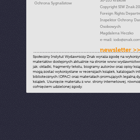
30-105 Kraków
Ochrona Sygnalistow
Copyright SIW Znak 2
Foreign Rights Depart
Inspektor Ochrony Da
Osobowych
Magdalena Heczko
e-mail:
iodo@znak.com
newsletter >
Społeczny Instytut Wydawniczy Znak wyraża zgodę na wykorzy
materiałów dostępnych aktualnie na stronie www.wydawnictwoz
jak: okładki, fragmenty tekstu, biogramy autorów oraz opisy ksią
mogą zostać wykorzystane w recenzjach książek, katalogach i
bibliotecznych (OPAC) oraz materiałach promujących legalną dy
książek. Usunięcie materiału z ww. strony internetowej, równoz
cofnięciem udzielonej zgody.