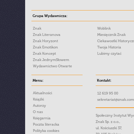
Grupa Wydawnicza:
Znak
Woblink
Znak Literanova
Miesięcznik Znak
Znak Horyzont
Ciekawostki Historyc
Znak Emotikon
Twoja Historia
Znak Koncept
Lubimy czytać
Znak JednymSłowem
Wydawnictwo Otwarte
Menu:
Kontakt:
Aktualności
12 619 95 00
Książki
sekretariat@znak.com
Autorzy
O nas
Społeczny Instytut W
Księgarnia
Znak Sp. z o.o.,
Poczta literacka
ul. Kościuszki 37,
Polityka cookies