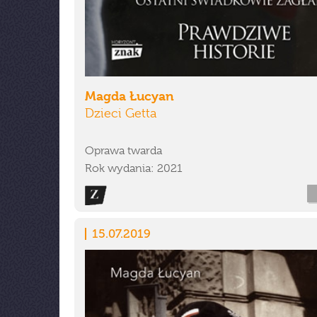
Magda Łucyan
Dzieci Getta
Oprawa twarda
Rok wydania: 2021
15.07.2019