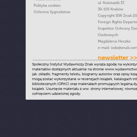
ul. Kościuszki 37,
Polityka cookies
30-105 Kraków
Ochrona Sygnalistow
Copyright SIW Znak 2
Foreign Rights Depart
Inspektor Ochrony Da
Osobowych
Magdalena Heczko
e-mail:
iodo@znak.com
newsletter >
Społeczny Instytut Wydawniczy Znak wyraża zgodę na wykorzy
materiałów dostępnych aktualnie na stronie www.wydawnictwoz
jak: okładki, fragmenty tekstu, biogramy autorów oraz opisy ksią
mogą zostać wykorzystane w recenzjach książek, katalogach i
bibliotecznych (OPAC) oraz materiałach promujących legalną dy
książek. Usunięcie materiału z ww. strony internetowej, równoz
cofnięciem udzielonej zgody.