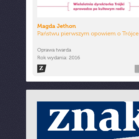
Magda Jethon
Państwu pierwszym opowiem o Trójce
Oprawa twarda
Rok wydania: 2016