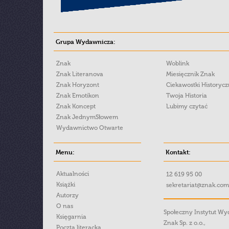
Grupa Wydawnicza:
Znak
Woblink
Znak Literanova
Miesięcznik Znak
Znak Horyzont
Ciekawostki Historyc
Znak Emotikon
Twoja Historia
Znak Koncept
Lubimy czytać
Znak JednymSłowem
Wydawnictwo Otwarte
Menu:
Kontakt:
Aktualności
12 619 95 00
Książki
sekretariat@znak.com
Autorzy
O nas
Społeczny Instytut W
Księgarnia
Znak Sp. z o.o.,
Poczta literacka