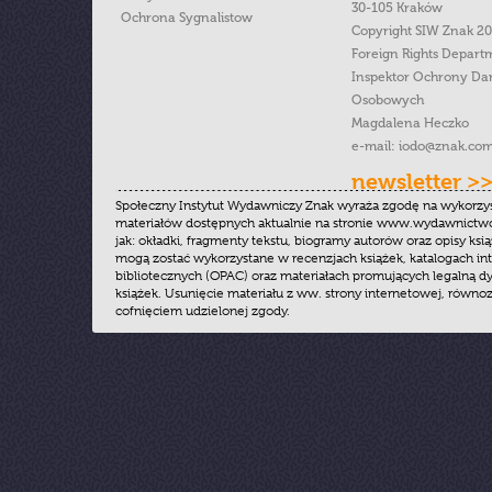
30-105 Kraków
Ochrona Sygnalistow
Copyright SIW Znak 2
Foreign Rights Depart
Inspektor Ochrony Da
Osobowych
Magdalena Heczko
e-mail:
iodo@znak.com
newsletter >
Społeczny Instytut Wydawniczy Znak wyraża zgodę na wykorzy
materiałów dostępnych aktualnie na stronie www.wydawnictwoz
jak: okładki, fragmenty tekstu, biogramy autorów oraz opisy ksią
mogą zostać wykorzystane w recenzjach książek, katalogach i
bibliotecznych (OPAC) oraz materiałach promujących legalną dy
książek. Usunięcie materiału z ww. strony internetowej, równoz
cofnięciem udzielonej zgody.