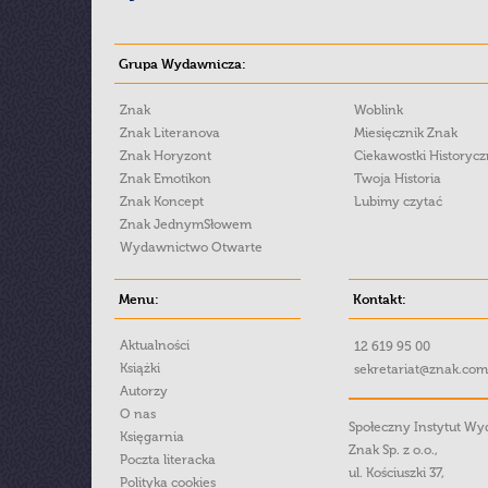
Grupa Wydawnicza:
Znak
Woblink
Znak Literanova
Miesięcznik Znak
Znak Horyzont
Ciekawostki Historyc
Znak Emotikon
Twoja Historia
Znak Koncept
Lubimy czytać
Znak JednymSłowem
Wydawnictwo Otwarte
Menu:
Kontakt:
Aktualności
12 619 95 00
Książki
sekretariat@znak.com
Autorzy
O nas
Społeczny Instytut W
Księgarnia
Znak Sp. z o.o.,
Poczta literacka
ul. Kościuszki 37,
Polityka cookies