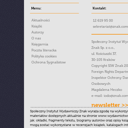
Menu:
Kontakt:
Aktualności
12 619 95 00
Książki
sekretariat@znak.com
Autorzy
O nas
Społeczny Instytut W
Księgarnia
Znak Sp. z o.o.,
Poczta literacka
ul. Kościuszki 37,
Polityka cookies
30-105 Kraków
Ochrona Sygnalistow
Copyright SIW Znak 2
Foreign Rights Depart
Inspektor Ochrony Da
Osobowych
Magdalena Heczko
e-mail:
iodo@znak.com
newsletter >
Społeczny Instytut Wydawniczy Znak wyraża zgodę na wykorzy
materiałów dostępnych aktualnie na stronie www.wydawnictwoz
jak: okładki, fragmenty tekstu, biogramy autorów oraz opisy ksią
mogą zostać wykorzystane w recenzjach książek, katalogach i