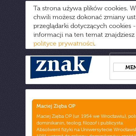
Ta strona używa plików cookies. W
chwili możesz dokonać zmiany us
przeglądarki dotyczących cookies
-
informacji na ten temat znajdziesz
polityce prywatności
.
ME
Maciej Zięba OP
Maciej Zięba OP (ur. 1954 we Wrocławiu), pol
dominikanin, teolog, filozof i publicysta.
Absolwent fizyki na Uniwersytecie Wrocławs