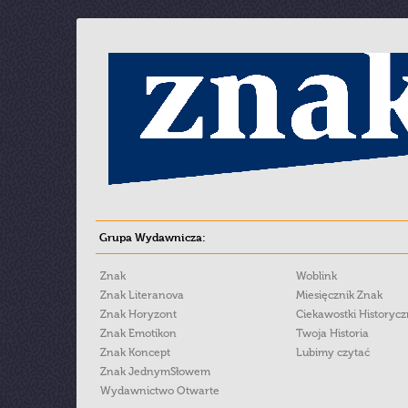
Grupa Wydawnicza:
Znak
Woblink
Znak Literanova
Miesięcznik Znak
Znak Horyzont
Ciekawostki Historyc
Znak Emotikon
Twoja Historia
Znak Koncept
Lubimy czytać
Znak JednymSłowem
Wydawnictwo Otwarte