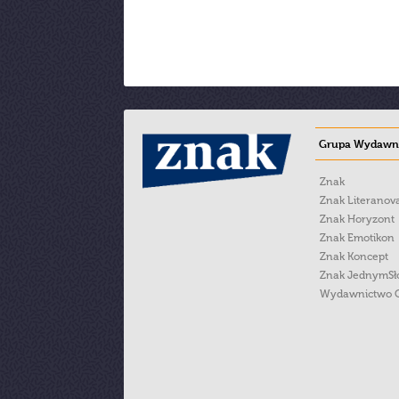
Grupa Wydawni
Znak
Znak Literanov
Znak Horyzont
Znak Emotikon
Znak Koncept
Znak JednymS
Wydawnictwo 