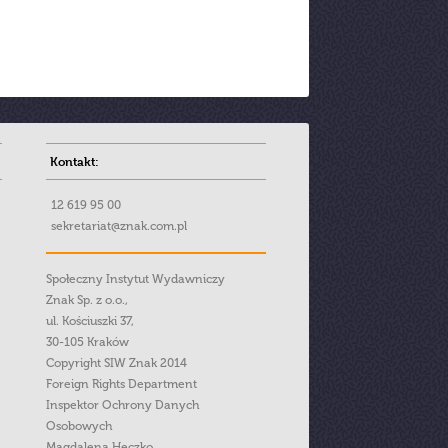
Kontakt:
12 619 95 00
sekretariat@znak.com.pl
Społeczny Instytut Wydawniczy
Znak Sp. z o.o.,
ul. Kościuszki 37,
30-105 Kraków
Copyright SIW Znak 2014
Foreign Rights Department
Inspektor Ochrony Danych
Osobowych
Magdalena Heczko