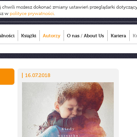
ej chwili możesz dokonać zmiany ustawień przeglądarki dotycząc
esz w
polityce prywatności
.
alności
Książki
Autorzy
O nas
/
About Us
Kariera
K
16.07.2018