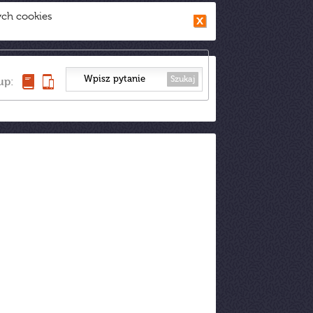
ych cookies
Szukaj
up: