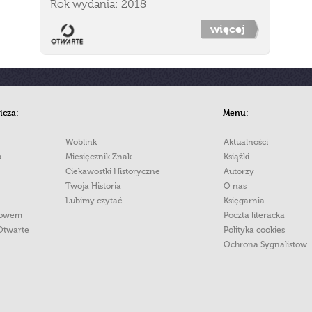
Rok wydania: 2018
więcej
cza:
Menu:
Woblink
Aktualności
a
Miesięcznik Znak
Książki
Ciekawostki Historyczne
Autorzy
Twoja Historia
O nas
Lubimy czytać
Księgarnia
łowem
Poczta literacka
Otwarte
Polityka cookies
Ochrona Sygnalistow