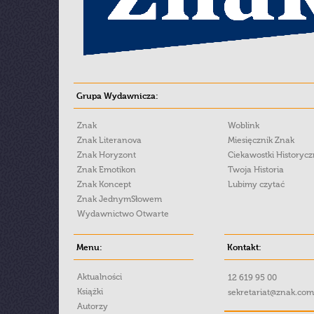
Grupa Wydawnicza:
Znak
Woblink
Znak Literanova
Miesięcznik Znak
Znak Horyzont
Ciekawostki Historyc
Znak Emotikon
Twoja Historia
Znak Koncept
Lubimy czytać
Znak JednymSłowem
Wydawnictwo Otwarte
Menu:
Kontakt:
Aktualności
12 619 95 00
Książki
sekretariat@znak.com
Autorzy