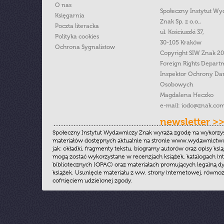
O nas
Społeczny Instytut W
Księgarnia
Znak Sp. z o.o.,
Poczta literacka
ul. Kościuszki 37,
Polityka cookies
30-105 Kraków
Ochrona Sygnalistow
Copyright SIW Znak 2
Foreign Rights Depart
Inspektor Ochrony Da
Osobowych
Magdalena Heczko
e-mail:
iodo@znak.com
newsletter >
Społeczny Instytut Wydawniczy Znak wyraża zgodę na wykorzy
materiałów dostępnych aktualnie na stronie www.wydawnictwoz
jak: okładki, fragmenty tekstu, biogramy autorów oraz opisy ksią
mogą zostać wykorzystane w recenzjach książek, katalogach i
bibliotecznych (OPAC) oraz materiałach promujących legalną dy
książek. Usunięcie materiału z ww. strony internetowej, równoz
cofnięciem udzielonej zgody.