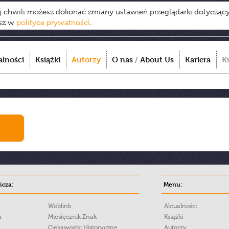
ej chwili możesz dokonać zmiany ustawień przeglądarki dotycząc
esz w
polityce prywatności
.
alności
Książki
Autorzy
O nas
/
About Us
Kariera
K
cza:
Menu:
Woblink
Aktualności
a
Miesięcznik Znak
Książki
Ciekawostki Historyczne
Autorzy