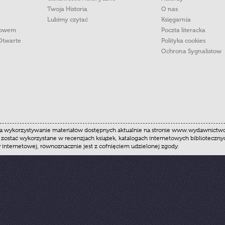
Twoja Historia
O nas
Lubimy czytać
Księgarnia
łowem
Poczta literacka
Otwarte
Polityka cookies
Ochrona Sygnalistow
 wykorzystywanie materiałów dostępnych aktualnie na stronie www.wydawnictwoznak
 zostać wykorzystane w recenzjach książek, katalogach internetowych biblioteczn
y internetowej, równoznacznie jest z cofnięciem udzielonej zgody.