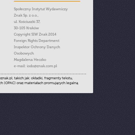
Społeczny Instytut Wydawniczy
Znak Sp. z o.o.,
ul. Kościuszki 37,
30-105 Kraków
Copyright SIW Znak 2014
Foreign Rights Department
Inspektor Ochrony Danych
Osobowych
Magdalena Heczko
e-mail:
iodo@znak.com.pl
.pl, takich jak: okładki, fragmenty tekstu,
ych (OPAC) oraz materiałach promujących legalną