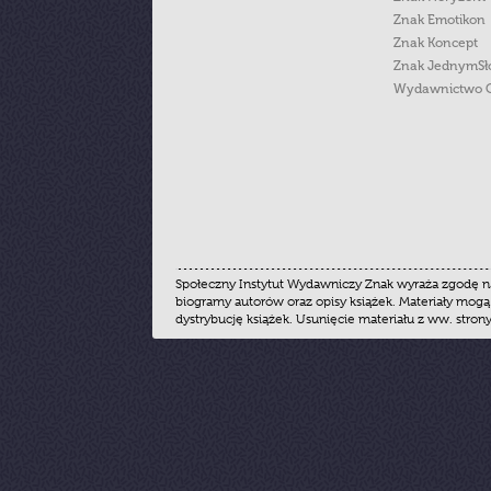
Znak Emotikon
Znak Koncept
Znak JednymS
Wydawnictwo 
Społeczny Instytut Wydawniczy Znak wyraża zgodę na
biogramy autorów oraz opisy książek. Materiały mogą
dystrybucję książek. Usunięcie materiału z ww. stron