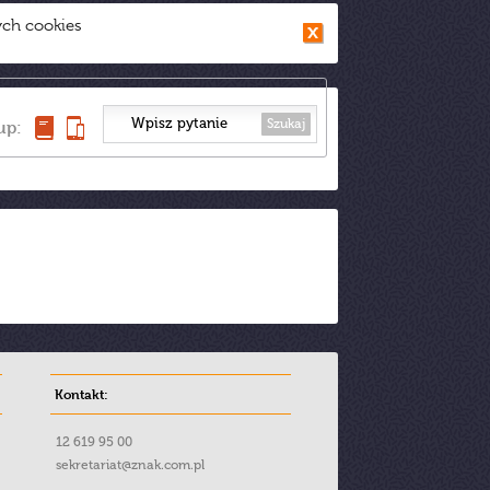
ych cookies
Szukaj
up:
Kontakt:
12 619 95 00
sekretariat@znak.com.pl