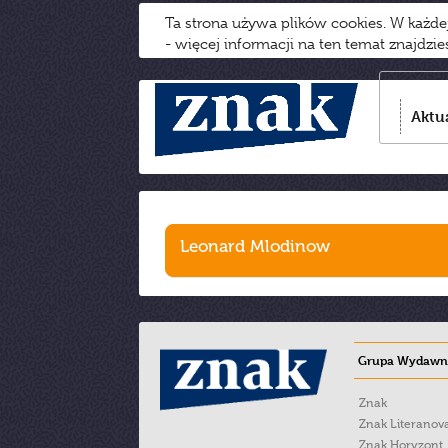
Ta strona używa plików cookies. W każd
- więcej informacji na ten temat znajdzi
Aktu
Leonard Mlodinow
Grupa Wydawni
Znak
Znak Literanov
Znak Horyzont