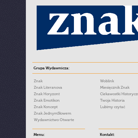
Grupa Wydawnicza:
Znak
Woblink
Znak Literanova
Miesięcznik Znak
Znak Horyzont
Ciekawostki Historyc
Znak Emotikon
Twoja Historia
Znak Koncept
Lubimy czytać
Znak JednymSłowem
Wydawnictwo Otwarte
Menu:
Kontakt: