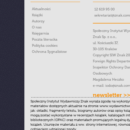
Aktualności
12 619 95 00
Książki
sekretariat@znak.com
Autorzy
O nas
Społeczny Instytut W
Księgarnia
Znak Sp. z o.o.,
Poczta literacka
ul. Kościuszki 37,
Polityka cookies
30-105 Kraków
Ochrona Sygnalistow
Copyright SIW Znak 2
Foreign Rights Depart
Inspektor Ochrony Da
Osobowych
Magdalena Heczko
e-mail:
iodo@znak.com
newsletter >
Społeczny Instytut Wydawniczy Znak wyraża zgodę na wykorzy
materiałów dostępnych aktualnie na stronie www.wydawnictwoz
jak: okładki, fragmenty tekstu, biogramy autorów oraz opisy ksią
mogą zostać wykorzystane w recenzjach książek, katalogach i
bibliotecznych (OPAC) oraz materiałach promujących legalną dy
książek. Usunięcie materiału z ww. strony internetowej, równoz
cofnięciem udzielonej zgody.