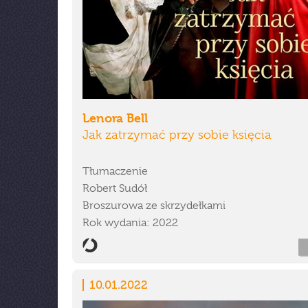
Lenora Bell
Jak zatrzymać przy sobie księcia
Tłumaczenie
Robert Sudół
Broszurowa ze skrzydełkami
Rok wydania: 2022
10.01.2022