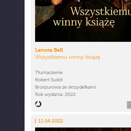
Lenora Bell
Wszystkiemu winny książę
Tłumaczenie
Robert Sudół
Broszurowa ze skrzydełkami
Rok wydania: 2022
11.04.2022