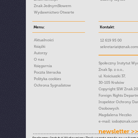
Znak JednymSłowem
Wydawnictwo Otwarte
Menu:
Kontakt:
Aktualności
12 619 95 00
Książki
sekretariat@znak.com
Autorzy
O nas
Społeczny Instytut W
Księgarnia
Znak Sp. z o.o.,
Poczta literacka
ul. Kościuszki 37,
Polityka cookies
30-105 Kraków
Ochrona Sygnalistow
Copyright SIW Znak 2
Foreign Rights Depart
Inspektor Ochrony Da
Osobowych
Magdalena Heczko
e-mail:
iodo@znak.com
newsletter >