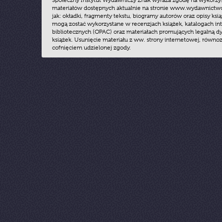
Społeczny Instytut Wydawniczy Znak wyraża zgodę na wykorzy
materiałów dostępnych aktualnie na stronie www.wydawnictwoz
jak: okładki, fragmenty tekstu, biogramy autorów oraz opisy ksią
mogą zostać wykorzystane w recenzjach książek, katalogach i
bibliotecznych (OPAC) oraz materiałach promujących legalną dy
książek. Usunięcie materiału z ww. strony internetowej, równoz
cofnięciem udzielonej zgody.