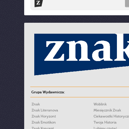
Grupa Wydawnicza:
Znak
Woblink
Znak Literanova
Miesięcznik Znak
Znak Horyzont
Ciekawostki Historyc
Znak Emotikon
Twoja Historia
Znak Koncept
Lubimy czytać