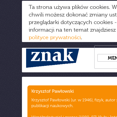
Ta strona używa plików cookies. W
chwili możesz dokonać zmiany us
przeglądarki dotyczących cookies
-
informacji na ten temat znajdziesz
polityce prywatności
.
ME
Krzysztof Pawłowski
Krzysztof Pawłowski (ur. w 1946), fizyk, auto
publikacji naukowych.