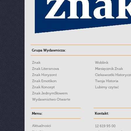
Grupa Wydawnicza:
Znak
Woblink
Znak Literanova
Miesięcznik Znak
Znak Horyzont
Ciekawostki Historyc
Znak Emotikon
Twoja Historia
Znak Koncept
Lubimy czytać
Znak JednymSłowem
Wydawnictwo Otwarte
Menu:
Kontakt:
Aktualności
12 619 95 00