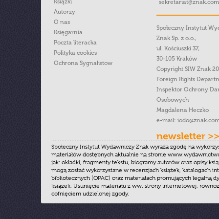
Książki
sekretariat@znak.com
Autorzy
O nas
Społeczny Instytut W
Księgarnia
Znak Sp. z o.o.,
Poczta literacka
ul. Kościuszki 37,
Polityka cookies
30-105 Kraków
Ochrona Sygnalistow
Copyright SIW Znak 2
Foreign Rights Depart
Inspektor Ochrony Da
Osobowych
Magdalena Heczko
e-mail:
iodo@znak.com
newsletter >
Społeczny Instytut Wydawniczy Znak wyraża zgodę na wykorzy
materiałów dostępnych aktualnie na stronie www.wydawnictwoz
jak: okładki, fragmenty tekstu, biogramy autorów oraz opisy ksią
mogą zostać wykorzystane w recenzjach książek, katalogach i
bibliotecznych (OPAC) oraz materiałach promujących legalną dy
książek. Usunięcie materiału z ww. strony internetowej, równoz
cofnięciem udzielonej zgody.