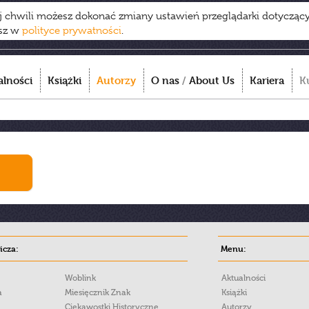
ej chwili możesz dokonać zmiany ustawień przeglądarki dotycząc
esz w
polityce prywatności
.
alności
Książki
Autorzy
O nas
/
About Us
Kariera
K
cza:
Menu:
Woblink
Aktualności
a
Miesięcznik Znak
Książki
Ciekawostki Historyczne
Autorzy