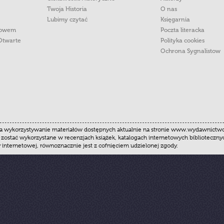
Twoja Historia
O nas
Lubimy czytać
Księgarnia
łowem
Poczta literacka
Otwarte
Polityka cookies
Ochrona Sygnalistow
 wykorzystywanie materiałów dostępnych aktualnie na stronie www.wydawnictwoznak
 zostać wykorzystane w recenzjach książek, katalogach internetowych biblioteczn
y internetowej, równoznacznie jest z cofnięciem udzielonej zgody.