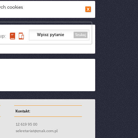
ych cookies
Szukaj
up:
Kontakt:
12 619 95 00
sekretariat@znak.com.pl