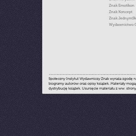
Znak Emotikon
Znak Koncept
Znak JednymS
Wydawnictwo 
Społeczny Instytut Wydawniczy Znak wyraża zgodę na
biogramy autorów oraz opisy książek. Materiały mogą
dystrybucję książek. Usunięcie materiału z ww. stron