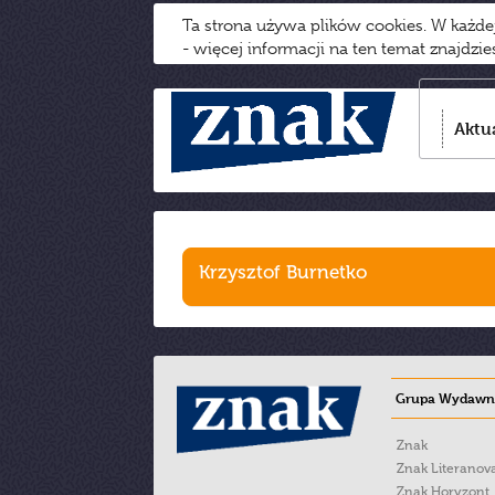
Ta strona używa plików cookies. W każd
- więcej informacji na ten temat znajdzi
Aktu
Krzysztof Burnetko
Grupa Wydawni
Znak
Znak Literanov
Znak Horyzont