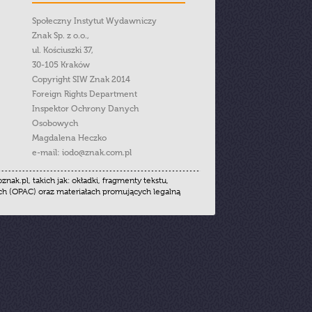
Społeczny Instytut Wydawniczy
Znak Sp. z o.o.,
ul. Kościuszki 37,
30-105 Kraków
Copyright SIW Znak 2014
Foreign Rights Department
Inspektor Ochrony Danych
Osobowych
Magdalena Heczko
e-mail:
iodo@znak.com.pl
.pl, takich jak: okładki, fragmenty tekstu,
ych (OPAC) oraz materiałach promujących legalną