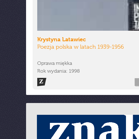
Krystyna Latawiec
Poezja polska w latach 1939-1956
Oprawa miękka
Rok wydania: 1998