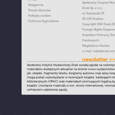
Społeczny Instytut W
Księgarnia
Znak Sp. z o.o.,
Poczta literacka
ul. Kościuszki 37,
Polityka cookies
30-105 Kraków
Ochrona Sygnalistow
Copyright SIW Znak 2
Foreign Rights Depart
Inspektor Ochrony Da
Osobowych
Magdalena Heczko
e-mail:
iodo@znak.com
newsletter >
Społeczny Instytut Wydawniczy Znak wyraża zgodę na wykorzy
materiałów dostępnych aktualnie na stronie www.wydawnictwoz
jak: okładki, fragmenty tekstu, biogramy autorów oraz opisy ksią
mogą zostać wykorzystane w recenzjach książek, katalogach i
bibliotecznych (OPAC) oraz materiałach promujących legalną dy
książek. Usunięcie materiału z ww. strony internetowej, równoz
cofnięciem udzielonej zgody.