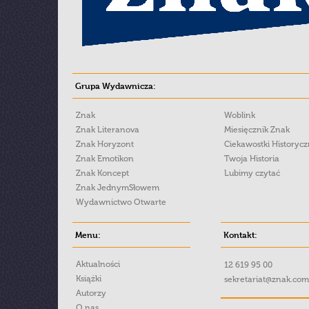
Grupa Wydawnicza:
Znak
Woblink
Znak Literanova
Miesięcznik Znak
Znak Horyzont
Ciekawostki Historyc
Znak Emotikon
Twoja Historia
Znak Koncept
Lubimy czytać
Znak JednymSłowem
Wydawnictwo Otwarte
Menu:
Kontakt:
Aktualności
12 619 95 00
Książki
sekretariat@znak.com
Autorzy
O nas