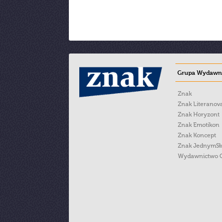
Grupa Wydawni
Znak
Znak Literanov
Znak Horyzont
Znak Emotikon
Znak Koncept
Znak JednymS
Wydawnictwo 