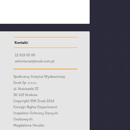
Kontakt:
12 619 95 00
sekretariat@znak.com.pl
Społeczny Instytut Wydawniczy
Znak Sp. z o.o.,
ul. Kościuszki 37,
30-105 Kraków
Copyright SIW Znak 2014
Foreign Rights Department
Inspektor Ochrony Danych
Osobowych
Magdalena Heczko