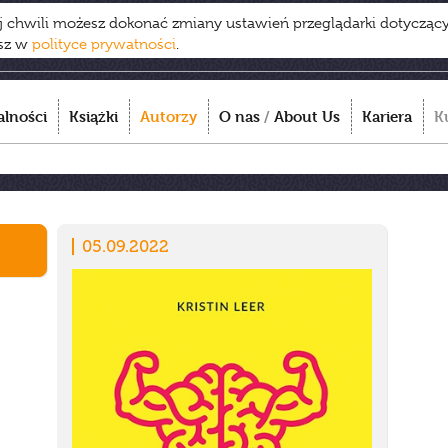
ej chwili możesz dokonać zmiany ustawień przeglądarki dotycząc
esz w
polityce prywatności
.
alności
Książki
Autorzy
O nas
/
About Us
Kariera
K
05.09.2022