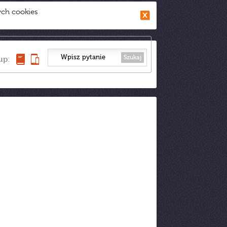
ych cookies
Szukaj
up: