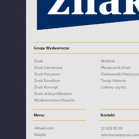
Grupa Wydawnicza:
Znak
Woblink
Znak Literanova
Miesięcznik Znak
Znak Horyzont
Ciekawostki Historyc
Znak Emotikon
Twoja Historia
Znak Koncept
Lubimy czytać
Znak JednymSłowem
Wydawnictwo Otwarte
Menu:
Kontakt:
Aktualności
12 619 95 00
Książki
sekretariat@znak.com