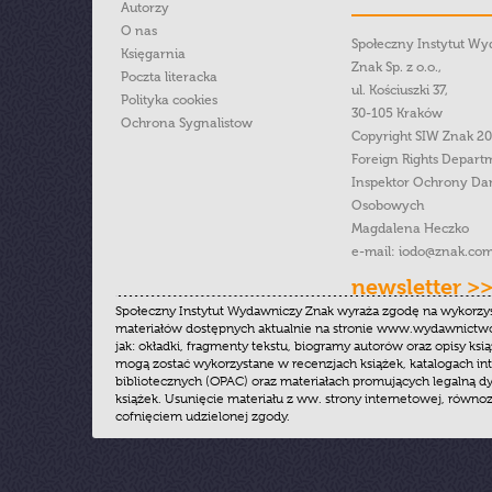
Autorzy
O nas
Społeczny Instytut W
Księgarnia
Znak Sp. z o.o.,
Poczta literacka
ul. Kościuszki 37,
Polityka cookies
30-105 Kraków
Ochrona Sygnalistow
Copyright SIW Znak 2
Foreign Rights Depart
Inspektor Ochrony Da
Osobowych
Magdalena Heczko
e-mail:
iodo@znak.com
newsletter >
Społeczny Instytut Wydawniczy Znak wyraża zgodę na wykorzy
materiałów dostępnych aktualnie na stronie www.wydawnictwoz
jak: okładki, fragmenty tekstu, biogramy autorów oraz opisy ksią
mogą zostać wykorzystane w recenzjach książek, katalogach i
bibliotecznych (OPAC) oraz materiałach promujących legalną dy
książek. Usunięcie materiału z ww. strony internetowej, równoz
cofnięciem udzielonej zgody.