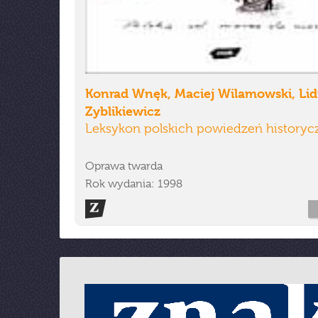
Konrad Wnęk, Maciej Wilamowski, Lidi
Zyblikiewicz
Leksykon polskich powiedzeń history
Oprawa twarda
Rok wydania: 1998