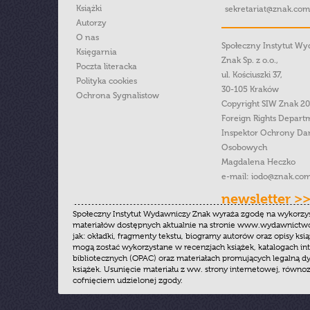
Książki
sekretariat@znak.com
Autorzy
O nas
Społeczny Instytut W
Księgarnia
Znak Sp. z o.o.,
Poczta literacka
ul. Kościuszki 37,
Polityka cookies
30-105 Kraków
Ochrona Sygnalistow
Copyright SIW Znak 2
Foreign Rights Depart
Inspektor Ochrony Da
Osobowych
Magdalena Heczko
e-mail:
iodo@znak.com
newsletter >
Społeczny Instytut Wydawniczy Znak wyraża zgodę na wykorzy
materiałów dostępnych aktualnie na stronie www.wydawnictwoz
jak: okładki, fragmenty tekstu, biogramy autorów oraz opisy ksią
mogą zostać wykorzystane w recenzjach książek, katalogach i
bibliotecznych (OPAC) oraz materiałach promujących legalną dy
książek. Usunięcie materiału z ww. strony internetowej, równoz
cofnięciem udzielonej zgody.