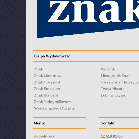
Grupa Wydawnicza:
Znak
Woblink
Znak Literanova
Miesięcznik Znak
Znak Horyzont
Ciekawostki Historyc
Znak Emotikon
Twoja Historia
Znak Koncept
Lubimy czytać
Znak JednymSłowem
Wydawnictwo Otwarte
Menu:
Kontakt:
Aktualności
12 619 95 00