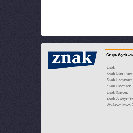
Grupa Wydawni
Znak
Znak Literanov
Znak Horyzont
Znak Emotikon
Znak Koncept
Znak JednymS
Wydawnictwo 