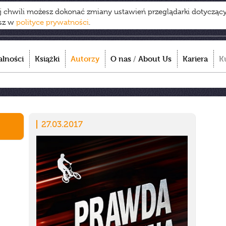
ej chwili możesz dokonać zmiany ustawień przeglądarki dotycząc
esz w
polityce prywatności
.
alności
Książki
Autorzy
O nas
/
About Us
Kariera
K
27.03.2017