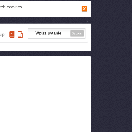
ych cookies
Szukaj
up: