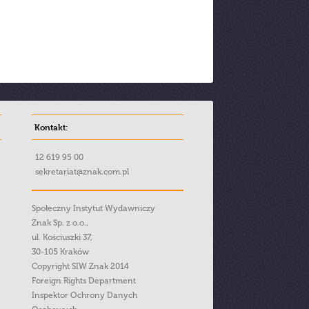
Kontakt:
12 619 95 00
sekretariat@znak.com.pl
Społeczny Instytut Wydawniczy
Znak Sp. z o.o.,
ul. Kościuszki 37,
30-105 Kraków
Copyright SIW Znak 2014
Foreign Rights Department
Inspektor Ochrony Danych