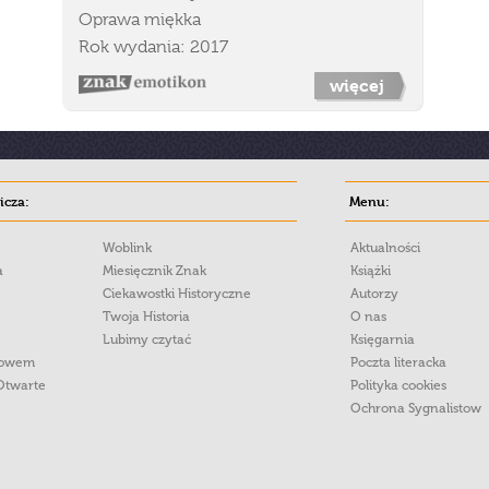
Oprawa miękka
Rok wydania: 2017
więcej
cza:
Menu:
Woblink
Aktualności
a
Miesięcznik Znak
Książki
Ciekawostki Historyczne
Autorzy
Twoja Historia
O nas
Lubimy czytać
Księgarnia
łowem
Poczta literacka
Otwarte
Polityka cookies
Ochrona Sygnalistow