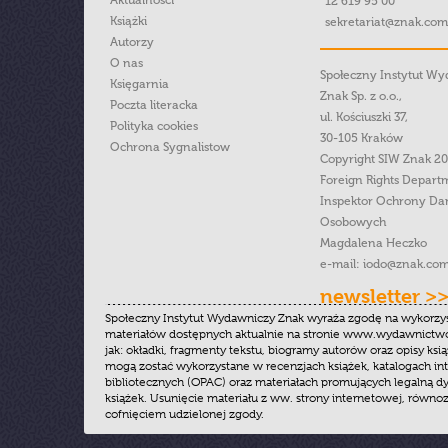
Aktualności
12 619 95 00
Książki
sekretariat@znak.com
Autorzy
O nas
Społeczny Instytut W
Księgarnia
Znak Sp. z o.o.,
Poczta literacka
ul. Kościuszki 37,
Polityka cookies
30-105 Kraków
Ochrona Sygnalistow
Copyright SIW Znak 2
Foreign Rights Depart
Inspektor Ochrony Da
Osobowych
Magdalena Heczko
e-mail:
iodo@znak.com
newsletter >
Społeczny Instytut Wydawniczy Znak wyraża zgodę na wykorzy
materiałów dostępnych aktualnie na stronie www.wydawnictwoz
jak: okładki, fragmenty tekstu, biogramy autorów oraz opisy ksią
mogą zostać wykorzystane w recenzjach książek, katalogach i
bibliotecznych (OPAC) oraz materiałach promujących legalną dy
książek. Usunięcie materiału z ww. strony internetowej, równoz
cofnięciem udzielonej zgody.