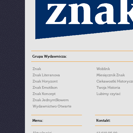
Grupa Wydawnicza:
Znak
Woblink
Znak Literanova
Miesięcznik Znak
Znak Horyzont
Ciekawostki Historyc
Znak Emotikon
Twoja Historia
Znak Koncept
Lubimy czytać
Znak JednymSłowem
Wydawnictwo Otwarte
Menu:
Kontakt: