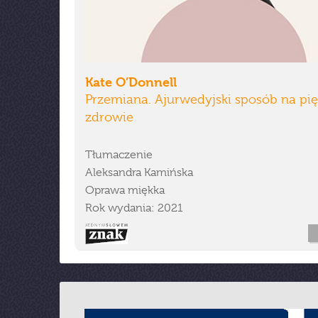
Kate O’Donnell
Przemiana. Ajurwedyjski sposób na pię
zdrowie
Tłumaczenie
Aleksandra Kamińska
Oprawa miękka
Rok wydania: 2021