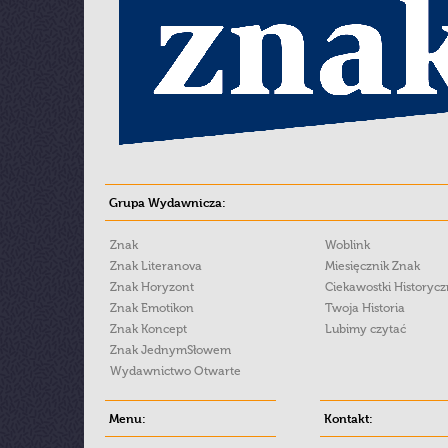
Grupa Wydawnicza:
Znak
Woblink
Znak Literanova
Miesięcznik Znak
Znak Horyzont
Ciekawostki Historyc
Znak Emotikon
Twoja Historia
Znak Koncept
Lubimy czytać
Znak JednymSłowem
Wydawnictwo Otwarte
Menu:
Kontakt: